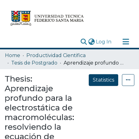
(current)
Log In
Research Outputs
Home
Productividad Cientifica
Statistics
Tesis de Postgrado
Aprendizaje profundo para la electrostática de macromoléculas: resolviendo la ecuación de Poisson-Boltzmann a partir de redes neuronales informadas por la física
Acerca de
Thesis:
Statistics
Depósito
Aprendizaje
profundo para la
electrostática de
macromoléculas:
resolviendo la
ecuación de