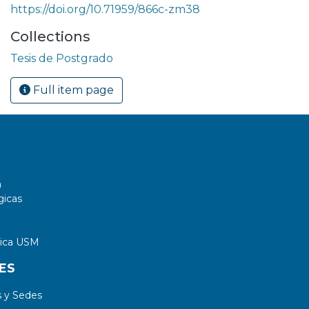
https://doi.org/10.71959/866c-zm38
Collections
Tesis de Postgrado
Full item page
a
gicas
tica USM
ES
 y Sedes