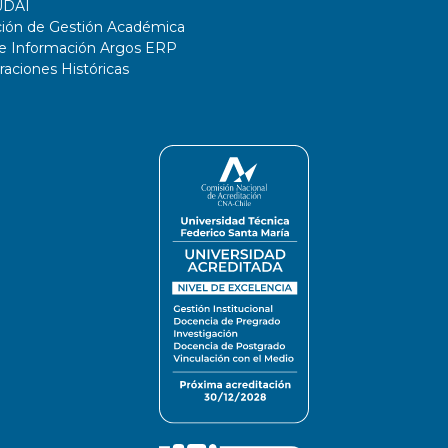
UDAI
ción de Gestión Académica
de Información Argos ERP
ciones Históricas