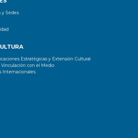
ES
 y Sedes
idad
CULTURA
aciones Estratégicas y Extensión Cultural
 Vinculación con el Medio
 Internacionales