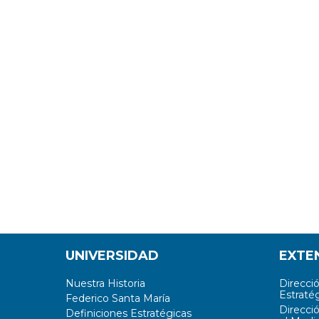
UNIVERSIDAD
EXTE
Nuestra Historia
Direcci
Estratég
Federico Santa María
Direcci
Definiciones Estratégicas