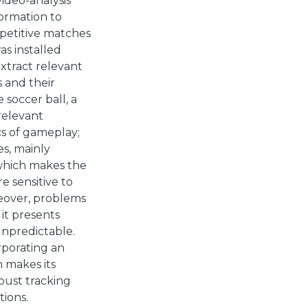
video-analysis
formation to
mpetitive matches
as installed
extract relevant
s and their
e soccer ball, a
relevant
s of gameplay;
es, mainly
, which makes the
re sensitive to
reover, problems
 it presents
unpredictable.
orporating an
h makes its
obust tracking
tions.