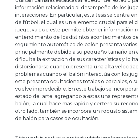
utilizan cámaras estáticas alrededor del estadio pa
información relacionada al desempeño de los juga
interacciones. En particular, esta tesis se centra e
de fútbol, el cual es un elemento crucial para el d
juego, ya que este permite obtener información r
entendimiento de los distintos acontecimientos del
seguimiento automático de balón presenta varios
principalmente debido a su pequeño tamaño en el
dificulta la extracción de sus características y lo 
distorsionarse cuando presenta una alta velocidad
problemas cuando el balón interactúa con los ju
este presenta ocultaciones totales o parciales, o s
vuelve impredecible. En este trabajo se incorpora
estado del arte, agregando a estas una representa
balón, la cual hace más rápido y certero su recon
otro lado, también se incorpora un robusto siste
de balón para casos de ocultación.