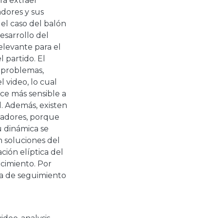
ra extraer
dores y sus
n el caso del balón
esarrollo del
elevante para el
 partido. El
 problemas,
 video, lo cual
hace más sensible a
. Además, existen
gadores, porque
u dinámica se
n soluciones del
ción elíptica del
ocimiento. Por
ma de seguimiento