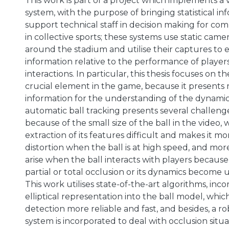
This work is part of a project which implements a 
system, with the purpose of bringing statistical in
support technical staff in decision making for co
in collective sports; these systems use static camer
around the stadium and utilise their captures to 
information relative to the performance of player
interactions. In particular, this thesis focuses on th
crucial element in the game, because it presents 
information for the understanding of the dynamic
automatic ball tracking presents several challeng
because of the small size of the ball in the video
extraction of its features difficult and makes it mo
distortion when the ball is at high speed, and mo
arise when the ball interacts with players because
partial or total occlusion or its dynamics become 
This work utilises state-of-the-art algorithms, inc
elliptical representation into the ball model, whic
detection more reliable and fast, and besides, a r
system is incorporated to deal with occlusion situa