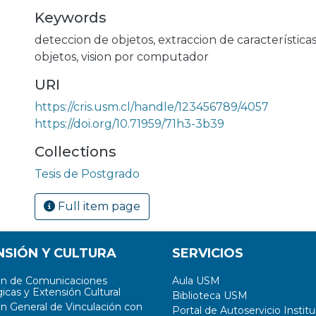
Keywords
deteccion de objetos
,
extraccion de característica
objetos
,
vision por computador
URI
https://cris.usm.cl/handle/123456789/4057
https://doi.org/10.71959/71h3-3b39
Collections
Tesis de Postgrado
Full item page
NSIÓN Y CULTURA
SERVICIOS
ón de Comunicaciones
Aula USM
icas y Extensión Cultural
Biblioteca USM
ón General de Vinculación con
Portal de Autoservicio Institu