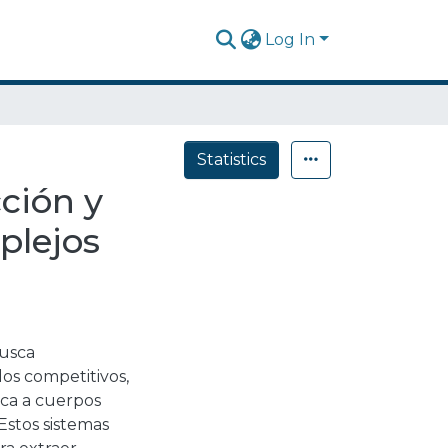
Log In
Statistics
ción y
plejos
busca
dos competitivos,
ica a cuerpos
Estos sistemas