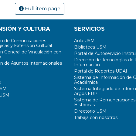
Full item page
NSIÓN Y CULTURA
SERVICIOS
ón de Comunicaciones
Aula USM
icas y Extensión Cultural
Biblioteca USM
ón General de Vinculación con
Portal de Autoservicio Institu
o
Dirección de Tecnologías de l
ón de Asuntos Internacionales
Información
Portal de Reportes UDAI
Sistema de Información de G
s
Académica
USM
Sistema Integrado de Inform
Argos ERP
 USM
Sistema de Remuneraciones
Históricas
Directorio USM
Trabaja con nosotros