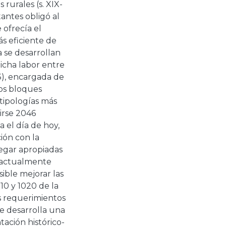
rurales (s. XIX-
tantes obligó al
 ofrecía el
s eficiente de
a se desarrollan
dicha labor entre
3), encargada de
los bloques
 tipologías más
uirse 2046
a el día de hoy,
ión con la
regar apropiadas
s, actualmente
sible mejorar las
010 y 1020 de la
s requerimientos
e desarrolla una
ación histórico-