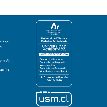
cional
a
estión
ación