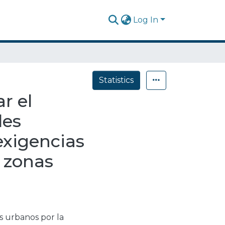
Log In
Statistics
r el
les
exigencias
 zonas
os urbanos por la