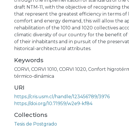
through the implementation of standards of the 
draft NTM-11, with the objective of recognizing the
that represent the greatest efficiency in terms o
comfort and energy demand, this will allow the a
rehabilitation of the 1010 and 1020 collectives acc
climatic diversity of our country for the benefit of 
of their inhabitants and in pursuit of the preservat
historical-architectural attributes.
Keywords
CORVI
,
CORVI 1010
,
CORVI 1020
,
Confort higrotér
térmico-dinámica
URI
https://cris.usm.cl/handle/123456789/3976
https://doi.org/10.71959/w2e9-kf84
Collections
Tesis de Postgrado