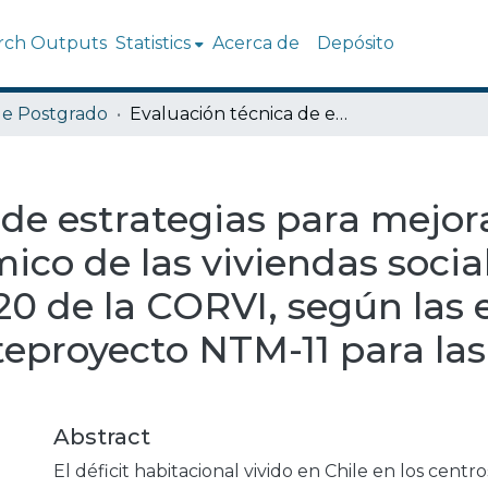
rch Outputs
Statistics
Acerca de
Depósito
de Postgrado
Evaluación técnica de estrategias para mejorar el ambiente higrotérmico de las viviendas sociales colectivas 1010 y 1020 de la CORVI, según las exigencias de la OGUC y el Anteproyecto NTM-11 para las zonas térmicas de Chile
de estrategias para mejora
ico de las viviendas socia
020 de la CORVI, según las 
teproyecto NTM-11 para las
Abstract
El déficit habitacional vivido en Chile en los centr