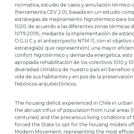
normativa, estudio de casos y simulación térmico-
(herramienta CEV 2.0), basada en un estudio comp
estrategias de mejoramiento higrotérmico para los 
1020, de acuerdo a las diferentes zonas térmicas 
1079:2019), mediante la implementación de estánd
O.G.U.C y el anteproyecto NTM-11, con el objetivo 
estrategia(s) que represente(n) una mayor eficien
confort higrotérmico y demanda energética, esto p
a
apropiada rehabilitación de los colectivos 1010 y 1
diversidad climática de nuestro país en beneficio d
vida de sus habitantes y en pos de la preservación
históricos-arquitectónicos.
The housing deficit experienced in Chile in urban
the abrupt influx of population from rural areas 
centuries) and the precarious living conditions of 
forced the State to opt for the housing models of
Modern Movement, representing the most efficie