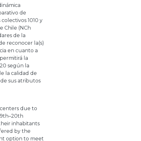
dinámica
arativo de
colectivos 1010 y
de Chile (NCh
ares de la
de reconocer la(s)
cia en cuanto a
ermitirá la
020 según la
e la calidad de
 de sus atributos
 centers due to
(19th–20th
their inhabitants
fered by the
nt option to meet