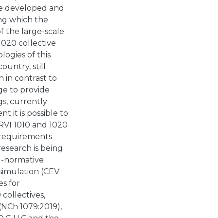
ere developed and
ng which the
f the large-scale
1020 collective
logies of this
ountry, still
 in contrast to
ge to provide
gs, currently
 it is possible to
ORVI 1010 and 1020
 requirements
research is being
l-normative
simulation (CEV
es for
collectives,
(NCh 1079:2019),