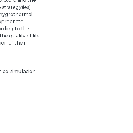
O.G.U.C and the
 strategy(ies)
f hygrothermal
ppropriate
ording to the
the quality of life
ion of their
mico
,
simulación