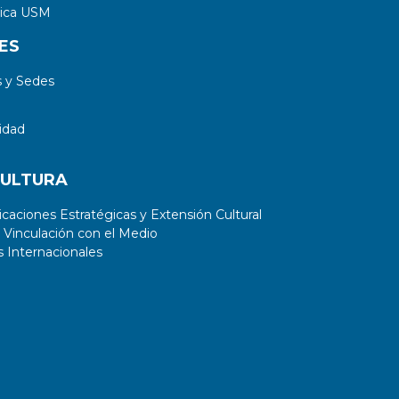
tica USM
ES
 y Sedes
idad
CULTURA
aciones Estratégicas y Extensión Cultural
 Vinculación con el Medio
 Internacionales