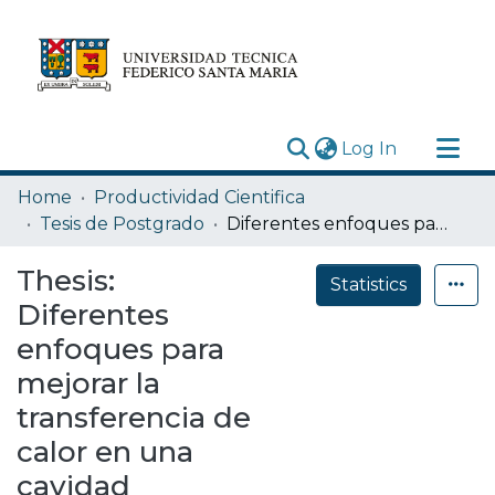
(current)
Log In
Research Outputs
Home
Productividad Cientifica
Statistics
Tesis de Postgrado
Diferentes enfoques para mejorar la transferencia de calor en una cavidad diferencialmente calentada
Acerca de
Thesis:
Statistics
Depósito
Diferentes
enfoques para
mejorar la
transferencia de
calor en una
cavidad