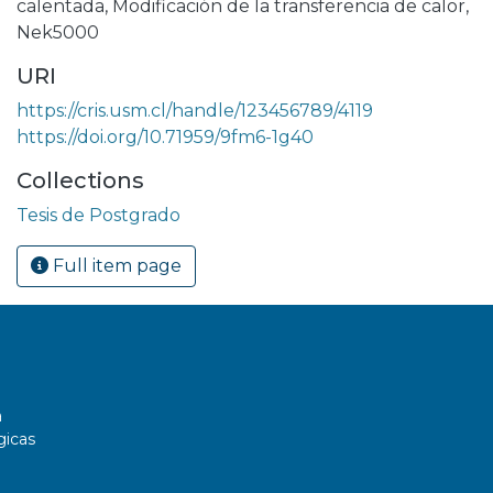
calentada
,
Modificación de la transferencia de calor
,
Nek5000
URI
https://cris.usm.cl/handle/123456789/4119
https://doi.org/10.71959/9fm6-1g40
Collections
Tesis de Postgrado
Full item page
a
gicas