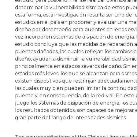
estudio, para posteriormente realizar diversos aná
determinar la vulnerabilidad sísmica de estos pue
esta forma, esta investigación resulta ser uno de l
estudios en el país en proponer y evaluar una m
diseño por desempeño para puentes chilenos esvi
vez incorporen sistemas de disipación de energía. E
estudio concluye que las medidas de reparación a
puentes dañados, las cuales reflejan los cambios 
diseño, ayudan a disminuir la vulnerabilidad sísmic
principalmente en estados severos de daño. Sin e
estados más leves, los que se alcanzan para sismo
existen dispositivos que restrinjan adecuadament
las cuales muy bien pueden limitar la continuidad
puente y, en consecuencia, de la red vial. En est
juego los sistemas de disipación de energía, los cu
los resultados obtenidos, son capaces de mejora
gran parte del rango de intensidades sísmicas.