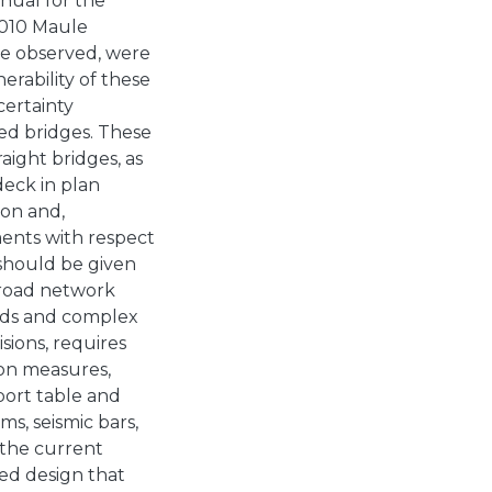
nual for the
 2010 Maule
e observed, were
erability of these
certainty
ed bridges. These
ight bridges, as
deck in plan
ion and,
ments with respect
 should be given
e road network
roads and complex
sions, requires
on measures,
port table and
ms, seismic bars,
 the current
ed design that