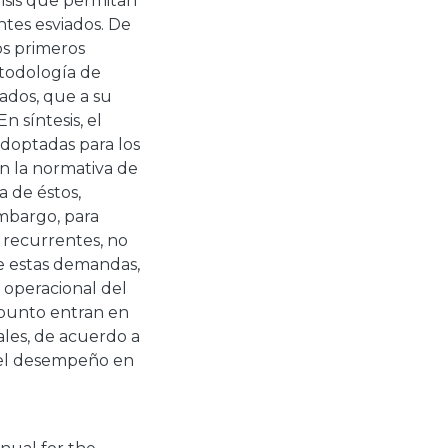
lisis que permitan
ntes esviados. De
os primeros
etodología de
ados, que a su
n síntesis, el
doptadas para los
en la normativa de
a de éstos,
mbargo, para
s recurrentes, no
e estas demandas,
 operacional del
e punto entran en
ales, de acuerdo a
r el desempeño en