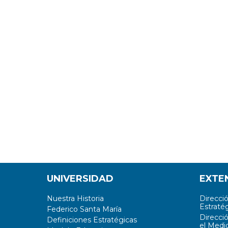
UNIVERSIDAD
EXTE
Nuestra Historia
Direcci
Estratég
Federico Santa María
Direcci
Definiciones Estratégicas
el Medi