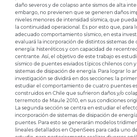
daño severos y de colapso ante sismos de alta inte
a
embargo, no previenen que se generen daños im
niveles menores de intensidad sísmica, que pue
la continuidad operacional. Es por esto que, para 
adecuado comportamiento sísmico, en esta invest
evaluará la incorporación de distintos sistemas de 
energía: histeréticos y con capacidad de recentre
centrante. Así, el objetivo de este trabajo es est
sísmico de puentes esviados típicos chilenos con y 
sistemas de disipación de energía. Para lograr lo an
investigación se dividirá en dos secciones: la prim
estudiar el comportamiento de cuatro puentes e
construidos en Chile que sufrieron daños y/o cola
terremoto de Maule 2010, en sus condiciones origi
La segunda sección se centra en estudiar el efecto
incorporación de sistemas de disipación de energí
puentes. Para esto se generarán modelos tridimen
lineales detallados en OpenSees para cada uno d