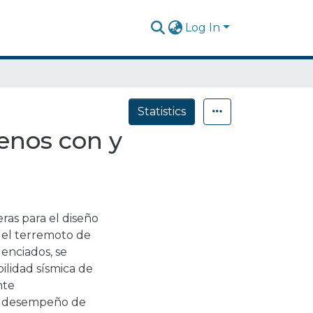
Log In
Statistics
enos con y
ras para el diseño
del terremoto de
enciados, se
ilidad sísmica de
nte
y desempeño de