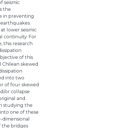
f seismic
as the
e in preventing
 earthquakes.
at lower seismic
 continuity. For
, this research
issipation
jective of this
al Chilean skewed
issipation
ded into two
ior of four skewed
d/or collapse
riginal and
n studying the
 into one of these
ee-dimensional
 the bridges