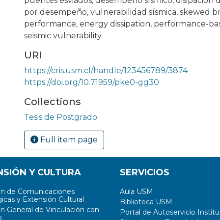
puentes esviados
,
desempeño sísmico
,
disipación 
por desempeño
,
vulnerabilidad sísmica
,
skewed br
performance
,
energy dissipation
,
performance-ba
seismic vulnerability
URI
https://cris.usm.cl/handle/123456789/3874
https://doi.org/10.71959/pke0-gg30
Collections
Tesis de Postgrado
Full item page
NSIÓN Y CULTURA
SERVICIOS
ón de Comunicaciones
Aula USM
icas y Extensión Cultural
Biblioteca USM
ón General de Vinculación con
Portal de Autoservicio Institu
o