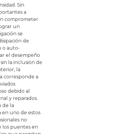
nsidad. Sin
portantes a
dan comprometer
lograr un
igación se
disipación de
o o auto-
udiar el desempeño
sin la inclusión de
terior, la
era corresponde a
sviados
pso debido al
nal y reparados.
 de la
a en uno de estos
sionales no
e los puentes en