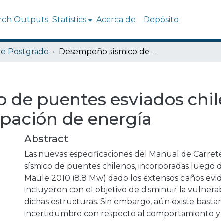
rch Outputs
Statistics
Acerca de
Depósito
de Postgrado
Desempeño sísmico de puentes esviados chilenos con y sin sistemas de disipación de energía
de puentes esviados chil
ipación de energía
Abstract
Las nuevas especificaciones del Manual de Carrete
sísmico de puentes chilenos, incorporadas luego 
Maule 2010 (8.8 Mw) dado los extensos daños evid
incluyeron con el objetivo de disminuir la vulnerab
dichas estructuras. Sin embargo, aún existe basta
incertidumbre con respecto al comportamiento 