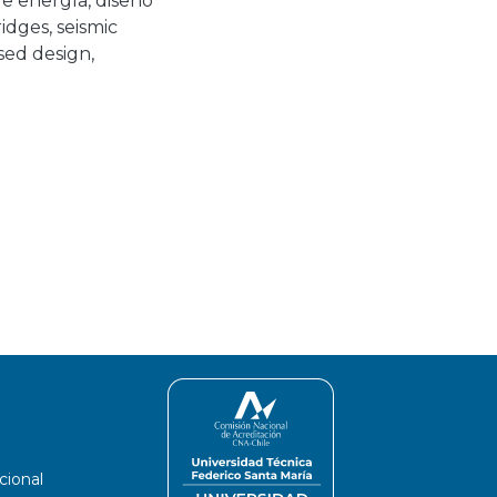
de energía
,
diseño
idges
,
seismic
sed design
,
cional