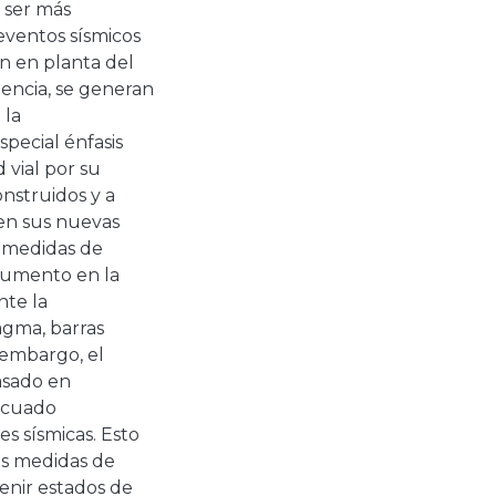
 ser más
eventos sísmicos
n en planta del
uencia, se generan
 la
pecial énfasis
 vial por su
nstruidos y a
 en sus nuevas
 medidas de
aumento en la
nte la
agma, barras
n embargo, el
asado en
ecuado
s sísmicas. Esto
las medidas de
venir estados de