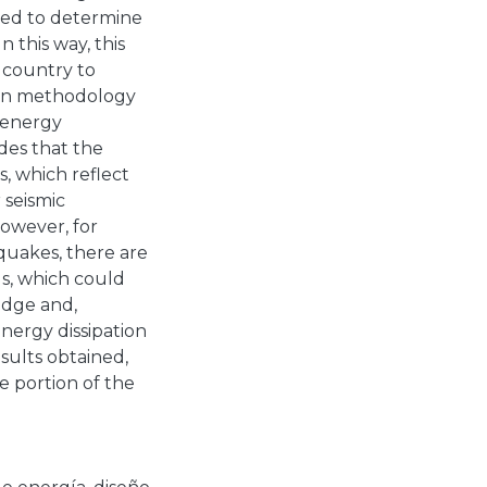
ted to determine
n this way, this
e country to
ign methodology
 energy
des that the
, which reflect
 seismic
However, for
quakes, there are
s, which could
ridge and,
energy dissipation
sults obtained,
e portion of the