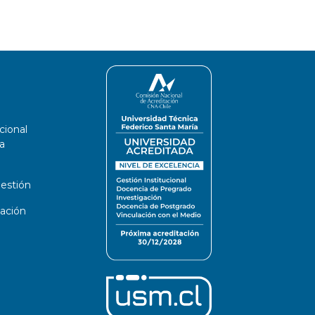
cional
a
estión
ación