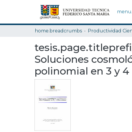
menu.
home.breadcrumbs
Productividad Cien
tesis.page.titlepref
Soluciones cosmoló
polinomial en 3 y 