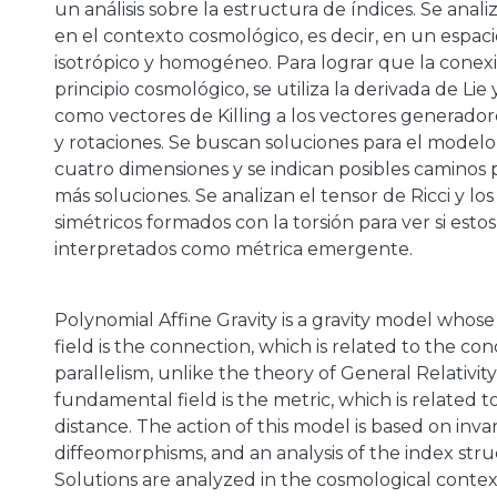
un análisis sobre la estructura de índices. Se anali
en el contexto cosmológico, es decir, en un espac
isotrópico y homogéneo. Para lograr que la conex
principio cosmológico, se utiliza la derivada de Lie
como vectores de Killing a los vectores generador
y rotaciones. Se buscan soluciones para el modelo
cuatro dimensiones y se indican posibles caminos 
más soluciones. Se analizan el tensor de Ricci y lo
simétricos formados con la torsión para ver si est
interpretados como métrica emergente.
Polynomial Affine Gravity is a gravity model who
field is the connection, which is related to the co
parallelism, unlike the theory of General Relativit
fundamental field is the metric, which is related 
distance. The action of this model is based on inv
diffeomorphisms, and an analysis of the index stru
Solutions are analyzed in the cosmological context,