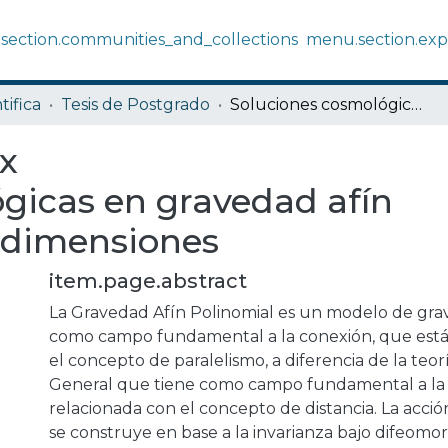
section.communities_and_collections
menu.section.exp
tifica
Tesis de Postgrado
Soluciones cosmológicas en gravedad afín polinomial en 3 y 4 dimensiones
ix
gicas en gravedad afín
4 dimensiones
item.page.abstract
La Gravedad Afín Polinomial es un modelo de gra
como campo fundamental a la conexión, que está
el concepto de paralelismo, a diferencia de la teor
General que tiene como campo fundamental a la 
relacionada con el concepto de distancia. La acci
se construye en base a la invarianza bajo difeomorf