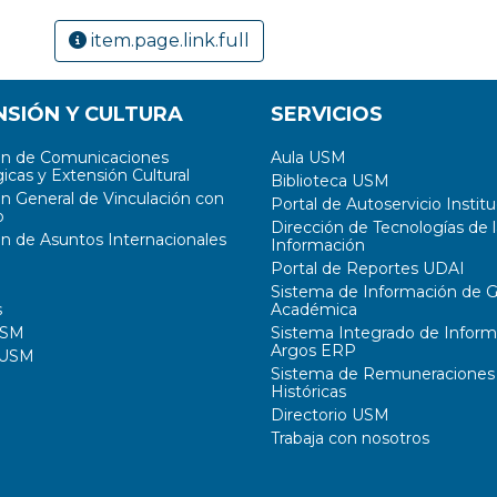
item.page.link.full
NSIÓN Y CULTURA
SERVICIOS
ón de Comunicaciones
Aula USM
icas y Extensión Cultural
Biblioteca USM
ón General de Vinculación con
Portal de Autoservicio Institu
o
Dirección de Tecnologías de l
ón de Asuntos Internacionales
Información
Portal de Reportes UDAI
Sistema de Información de G
s
Académica
USM
Sistema Integrado de Inform
Argos ERP
 USM
Sistema de Remuneraciones
Históricas
Directorio USM
Trabaja con nosotros