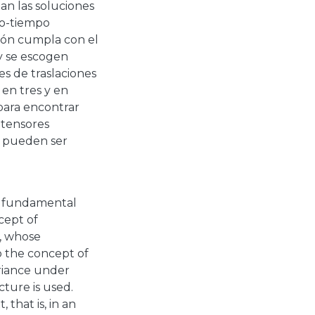
zan las soluciones
io-tiempo
ión cumpla con el
 y se escogen
es de traslaciones
 en tres y en
para encontrar
s tensores
os pueden ser
se fundamental
ncept of
y, whose
to the concept of
ariance under
cture is used.
 that is, in an