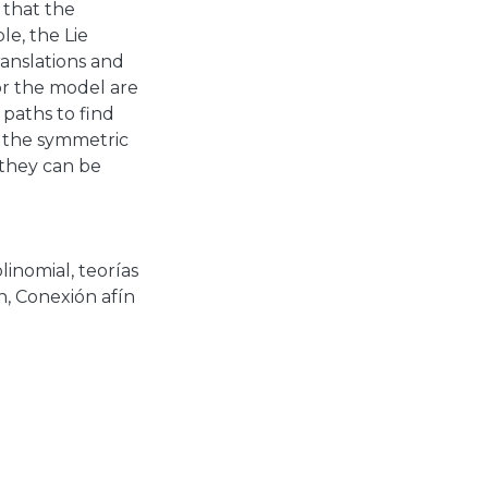
 that the
le, the Lie
ranslations and
for the model are
 paths to find
d the symmetric
 they can be
linomial
,
teorías
n
,
Conexión afín