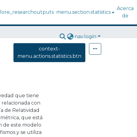
Acerca
lore_researchoutputs
menu.section.statistics
de
nav.login
context-
menu.actions.statistics.btn
vedad que tiene
 relacionada con
ía de Relatividad
métrica, que está
ón de este modelo
ismos y se utiliza