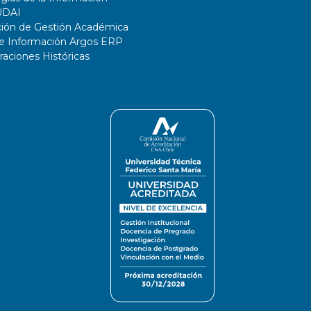
UDAI
ción de Gestión Académica
de Información Argos ERP
ciones Históricas