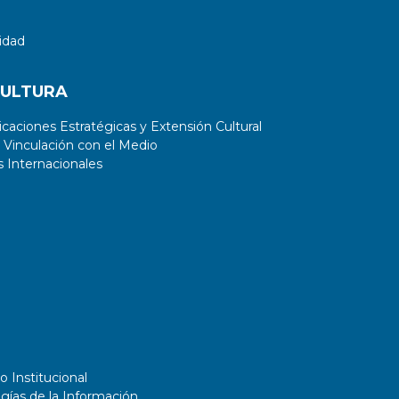
idad
CULTURA
aciones Estratégicas y Extensión Cultural
 Vinculación con el Medio
 Internacionales
o Institucional
gías de la Información