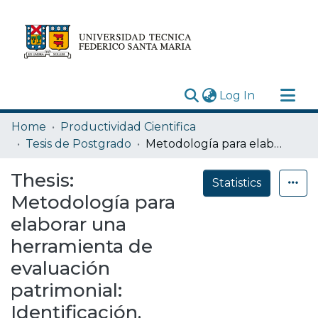
(current)
Log In
Research Outputs
Home
Productividad Cientifica
Statistics
Tesis de Postgrado
Metodología para elaborar una herramienta de evaluación patrimonial: Identificación, valoración y diagnóstico del estado de conservación sobre los hitos patrimoniales del sureste de la Península de Brunswick.
Acerca de
Thesis:
Statistics
Depósito
Metodología para
elaborar una
herramienta de
evaluación
patrimonial:
Identificación,