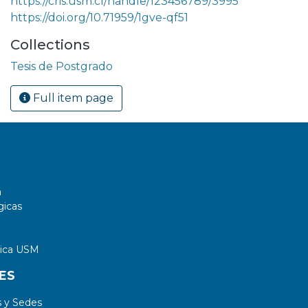
https://cris.usm.cl/handle/123456789/3995
https://doi.org/10.71959/1gve-qf51
Collections
Tesis de Postgrado
Full item page
a
gicas
tica USM
ES
 y Sedes