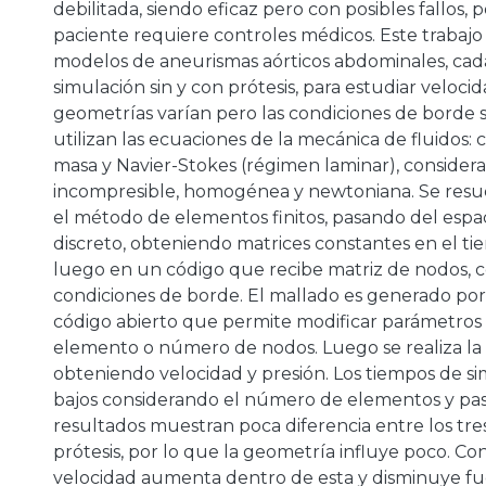
debilitada, siendo eficaz pero con posibles fallos, p
paciente requiere controles médicos. Este trabajo
modelos de aneurismas aórticos abdominales, ca
simulación sin y con prótesis, para estudiar velocid
geometrías varían pero las condiciones de borde s
utilizan las ecuaciones de la mecánica de fluidos:
masa y Navier-Stokes (régimen laminar), conside
incompresible, homogénea y newtoniana. Se res
el método de elementos finitos, pasando del espa
discreto, obteniendo matrices constantes en el ti
luego en un código que recibe matriz de nodos, c
condiciones de borde. El mallado es generado po
código abierto que permite modificar parámetro
elemento o número de nodos. Luego se realiza la 
obteniendo velocidad y presión. Los tiempos de s
bajos considerando el número de elementos y pas
resultados muestran poca diferencia entre los tre
prótesis, por lo que la geometría influye poco. Con 
velocidad aumenta dentro de esta y disminuye f