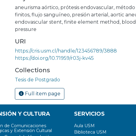
aneurisma aórtico
,
prótesis endovascular
,
método 
finitos
,
flujo sanguíneo
,
presión arterial
,
aortic an
endovascular stent
,
finite element method
,
blood
pressure
URI
https://cris.usm.cl/handle/123456789/3888
https://doi.org/10.71959/r03j-kv45
Collections
Tesis de Postgrado
Full item page
NSIÓN Y CULTURA
SERVICIOS
ón de Comunicaciones
Aula USM
icas y Extensión Cultural
Biblioteca USM