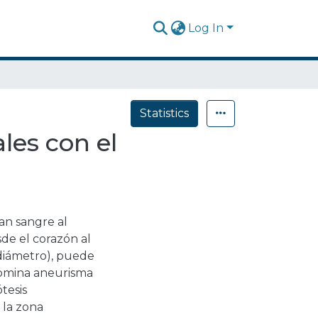
Log In
Statistics
les con el
van sangre al
sde el corazón al
 diámetro), puede
enomina aneurisma
tesis
 la zona