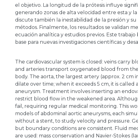
el objetivo. La longitud de la prótesis influye signi
generando zonas de alta velocidad entre esta y la 
a
discute también la inestabilidad de la presión y su
métodos. Finalmente, los resultados se validan m
ecuación analítica y estudios previos. Este trabajo
base para nuevas investigaciones científicas y des
The cardiovascular system is closed: veins carry bl
and arteries transport oxygenated blood from the
body. The aorta, the largest artery (approx. 2 cm 
dilate over time; when it exceeds 5 cm, it is called 
aneurysm. Treatment involves inserting an endova
restrict blood flow in the weakened area. Although
fail, requiring regular medical monitoring. This w
models of abdominal aortic aneurysms, each simu
without a stent, to study velocity and pressure. G
but boundary conditions are consistent. Fluid me
are used: mass conservation and Navier-Stokes (la