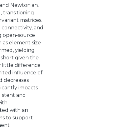
 and Newtonian.
 transitioning
nvariant matrices.
 connectivity, and
ng open-source
h as element size
rmed, yielding
 short given the
ittle difference
ited influence of
nd decreases
ficantly impacts
e stent and
with
ated with an
ims to support
ment.