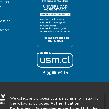
cional
a
estión
ación
We collect and process your personal information for
the following purposes:
Authentication,
Preferences, Acknowledgement and Statistics
.