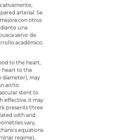
ficativamente,
pared arterial. Se
 mejora con otros
ediante una
 busca servir de
arrollo académico.
ood to the heart,
 heart to the
in diameter), may
an aortic
scular stent to
 effective, it may
ork presents three
lated with and
eometries vary,
chanics equations
minar regime),