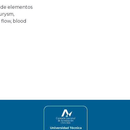
de elementos
eurysm
,
 flow
,
blood