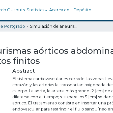
rch Outputs
Statistics
Acerca de
Depósito
de Postgrado
Simulación de aneurismas aórticos abdominales con el método de elementos finitos
rismas aórticos abdomina
s finitos
Abstract
El sistema cardiovascular es cerrado: las venas lle
corazón y las arterias la transportan oxigenada de
cuerpo. La aorta, la arteria más grande (2 [cm] de
dilatarse con el tiempo; si supera los 5 [cm] se d
aórtico. El tratamiento consiste en insertar una pró
endovascular para restringir el flujo sanguíneo en