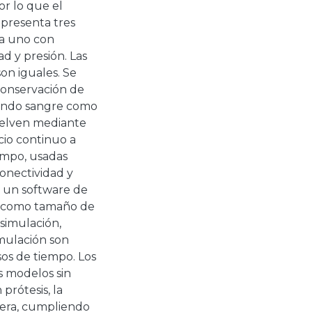
or lo que el
 presenta tres
da uno con
ad y presión. Las
on iguales. Se
 conservación de
rando sangre como
uelven mediante
cio continuo a
empo, usadas
onectividad y
r un software de
s como tamaño de
simulación,
imulación son
os de tiempo. Los
s modelos sin
prótesis, la
uera, cumpliendo