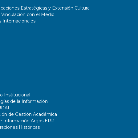
aciones Estratégicas y Extensión Cultural
 Vinculación con el Medio
 Internacionales
o Institucional
gías de la Información
UDAI
ción de Gestión Académica
de Información Argos ERP
ciones Históricas