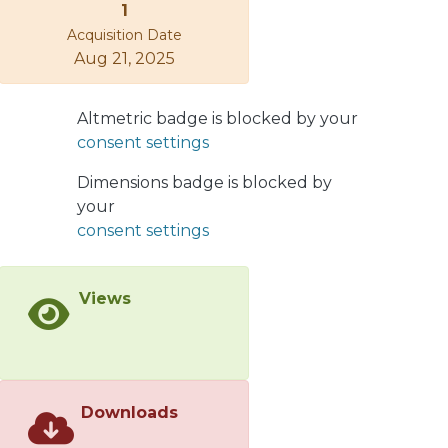
1
considera tanto la probabilidad como
Acquisition Date
las consecuencias. Implicaciones: Esta
Aug 21, 2025
metodología es una herramienta
interesante para evaluar
Altmetric badge is blocked by your
cuantitativamente el riesgo de
consent settings
incendios forestales en
infraestructuras críticas y las medidas
Dimensions badge is blocked by
de mitigación de riesgos.
your
consent settings
Views
Downloads