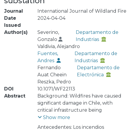
substation
Journal
International Journal of Wildland Fire
Date
2024-04-04
Issued
Author(s)
Severino,
Departamento de
Gonzalo
Industrias
Valdivia, Alejandro
Fuentes,
Departamento de
Andres
Industrias
Fernando
Departamento de
Auat Cheein
Electrónica
Reszka, Pedro
DOI
10.1071/WF22113
Abstract
Background: Wildfires have caused
significant damage in Chile, with
critical infrastructure being
vulnerable to extreme wildfires. Aim
Show more
This work describes a methodology
Antecedentes: Los incendios
for estimating wildfire risk that was