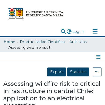
(current)
Log In
Research Outputs
Home
Productividad Cientifica
Artículos
Statistics
Assessing wildfire risk to critical infrastructure in central Chile: application to an electrical substation
Acerca de
Depósito
Details
Export
Statistics
Assessing wildfire risk to critical
infrastructure in central Chile:
application to an electrical