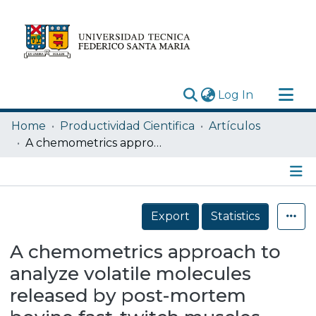
(current)
Log In
Research Outputs
Home
Productividad Cientifica
Artículos
Statistics
A chemometrics approach to analyze volatile molecules released by post-mortem bovine fast-twitch muscles
Acerca de
Depósito
Details
Export
Statistics
A chemometrics approach to
analyze volatile molecules
released by post-mortem