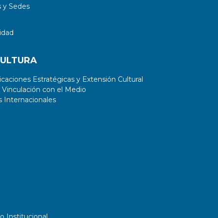
 y Sedes
idad
CULTURA
aciones Estratégicas y Extensión Cultural
 Vinculación con el Medio
 Internacionales
o Institucional