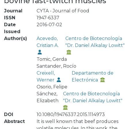
bovine fast-twitch muscles
Journal
CYTA - Journal of Food
ISSN
1947-6337
Date
2016-07-02
Issued
Author(s)
Acevedo,
Centro de Biotecnología
Cristian A.
"Dr. Daniel Alkalay Lowitt"
Tomic, Gerda
Santander, Rocío
Creixell,
Departamento de
Werner
Electrónica
Osorio, Felipe
Sánchez,
Centro de Biotecnología
Elizabeth
"Dr. Daniel Alkalay Lowitt"
DOI
10.1080/19476337.2015.1114973
Abstract
It is well known that beef produces
volatile molecules. In this work, the