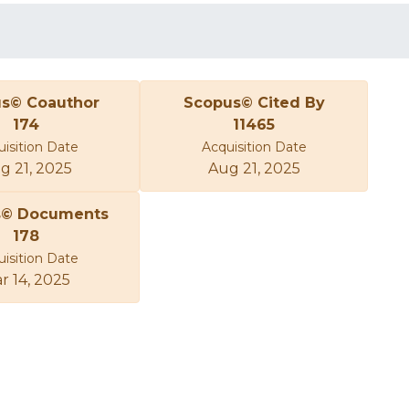
s© Coauthor
Scopus© Cited By
174
11465
isition Date
Acquisition Date
g 21, 2025
Aug 21, 2025
s© Documents
178
isition Date
r 14, 2025