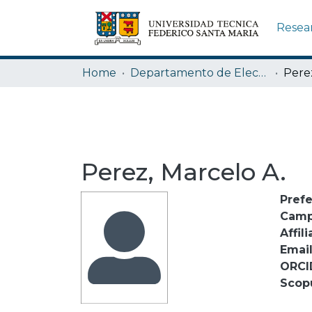
Resea
Home
Departamento de Electrónica
Perez
Perez, Marcelo A.
Pref
Camp
Affili
Emai
ORCI
Scop