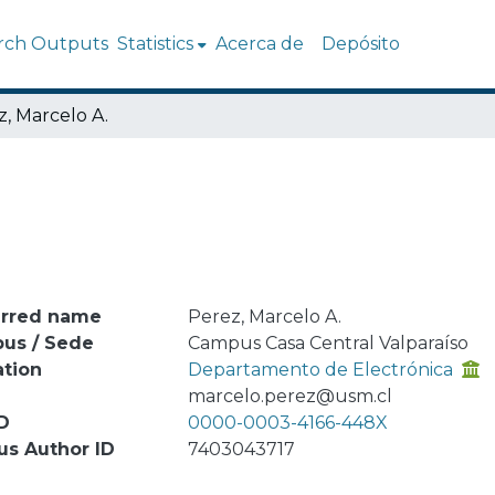
rch Outputs
Statistics
Acerca de
Depósito
, Marcelo A.
erred name
Perez, Marcelo A.
us / Sede
Campus Casa Central Valparaíso
ation
Departamento de Electrónica
l
marcelo.perez@usm.cl
D
0000-0003-4166-448X
us Author ID
7403043717