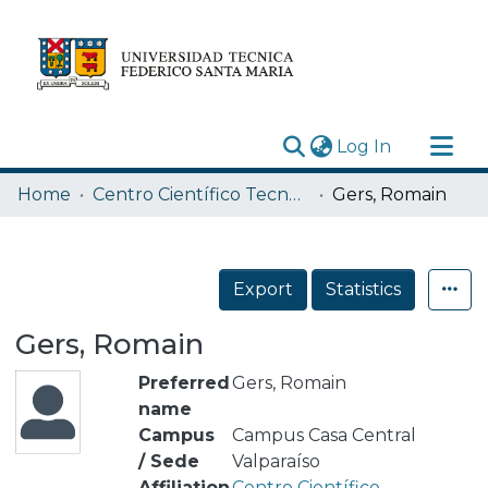
(current)
Log In
Research Outputs
Home
Centro Científico Tecnológico de Valparaíso CCTVAL USM
Gers, Romain
Statistics
Acerca de
Export
Statistics
Depósito
Gers, Romain
Preferred
Gers, Romain
name
Campus
Campus Casa Central
/ Sede
Valparaíso
Affiliation
Centro Científico