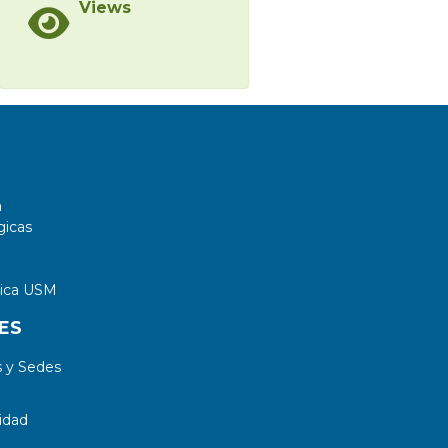
Views
a
gicas
tica USM
ES
 y Sedes
idad