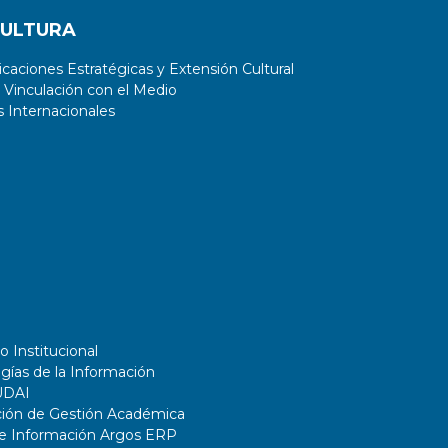
CULTURA
aciones Estratégicas y Extensión Cultural
 Vinculación con el Medio
 Internacionales
o Institucional
gías de la Información
UDAI
ción de Gestión Académica
de Información Argos ERP