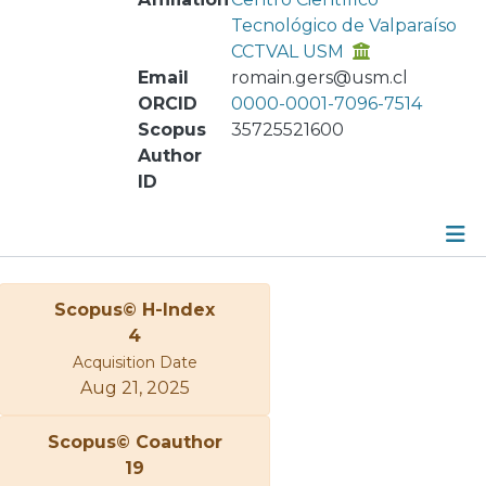
Tecnológico de Valparaíso
CCTVAL USM
Email
romain.gers@usm.cl
ORCID
0000-0001-7096-7514
Scopus
35725521600
Author
ID
Metrics
Scopus© H-Index
Other
4
Acquisition Date
Aug 21, 2025
Scopus© Coauthor
19