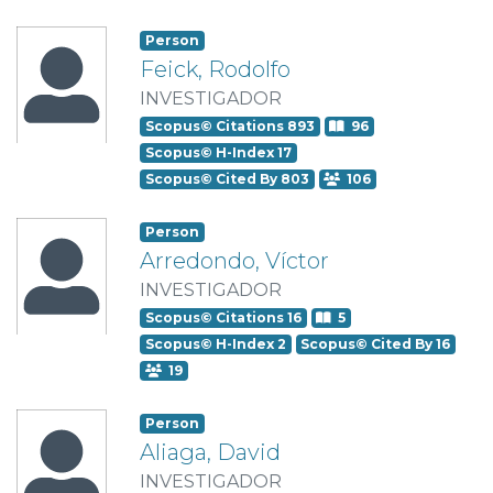
Person
Feick, Rodolfo
INVESTIGADOR
Scopus© Citations 893
96
Scopus© H-Index 17
Scopus© Cited By 803
106
Person
Arredondo, Víctor
INVESTIGADOR
Scopus© Citations 16
5
Scopus© H-Index 2
Scopus© Cited By 16
19
Person
Aliaga, David
INVESTIGADOR