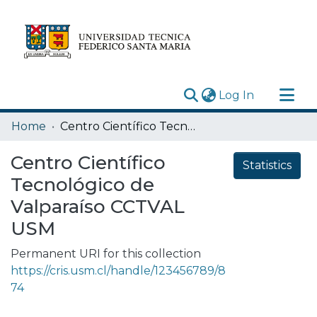
(current)
Log In
Research Outputs
Home
Centro Científico Tecnológico de Valparaíso CCTVAL USM
Statistics
Centro Científico
Statistics
Acerca de
Tecnológico de
Depósito
Valparaíso CCTVAL
USM
Permanent URI for this collection
https://cris.usm.cl/handle/123456789/8
74