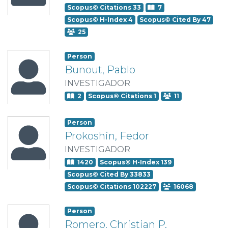
Scopus© Citations 33
7
Scopus© H-Index 4
Scopus© Cited By 47
25
Person
Bunout, Pablo
INVESTIGADOR
2
Scopus© Citations 1
11
Person
Prokoshin, Fedor
INVESTIGADOR
1420
Scopus© H-Index 139
Scopus© Cited By 33833
Scopus© Citations 102227
16068
Person
Romero, Christian P.