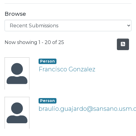
Browse
Recent Submissions
Now showing
1 - 20 of 25
Person
Francisco Gonzalez
Person
braulio.guajardo@sansano.usm.c