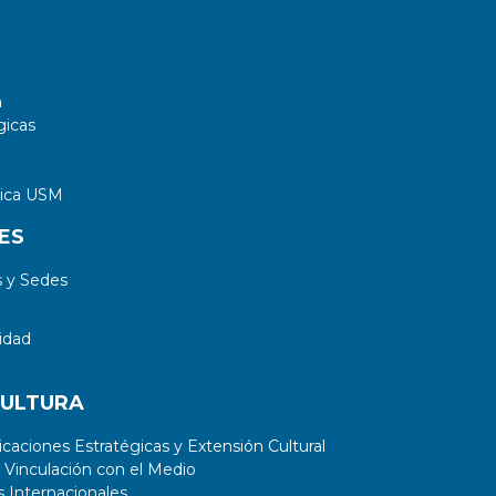
a
gicas
tica USM
ES
 y Sedes
idad
CULTURA
aciones Estratégicas y Extensión Cultural
 Vinculación con el Medio
 Internacionales