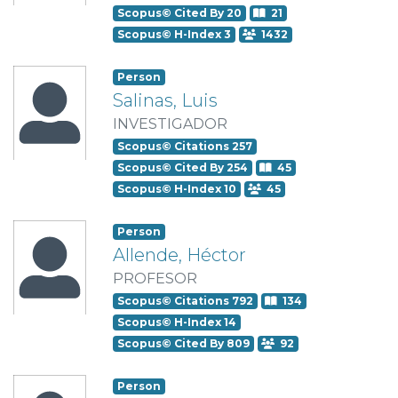
Scopus© Cited By 20
21
Scopus© H-Index 3
1432
Person
Salinas, Luis
INVESTIGADOR
Scopus© Citations 257
Scopus© Cited By 254
45
Scopus© H-Index 10
45
Person
Allende, Héctor
PROFESOR
Scopus© Citations 792
134
Scopus© H-Index 14
Scopus© Cited By 809
92
Person