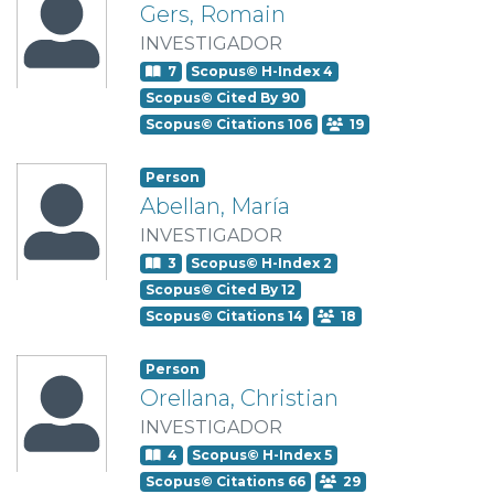
Gers, Romain
INVESTIGADOR
7
Scopus© H-Index 4
Scopus© Cited By 90
Scopus© Citations 106
19
Person
Abellan, María
INVESTIGADOR
3
Scopus© H-Index 2
Scopus© Cited By 12
Scopus© Citations 14
18
Person
Orellana, Christian
INVESTIGADOR
4
Scopus© H-Index 5
Scopus© Citations 66
29