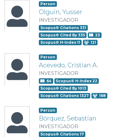
Person
Olguin, Yusser
INVESTIGADOR
Scopus© Citations 331
Scopus© Cited By 335
23
Scopus© H-Index 11
121
Person
Acevedo, Cristian A.
INVESTIGADOR
64
Scopus© H-Index 22
Scopus© Cited By 1013
Scopus© Citations 1327
168
Person
Bórquez, Sebastian
INVESTIGADOR
Scopus© Citations 17