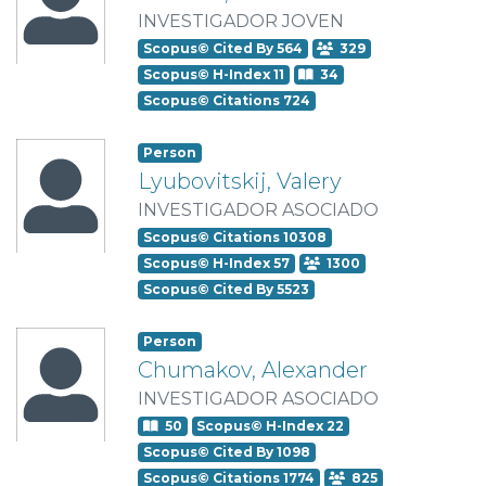
INVESTIGADOR JOVEN
Scopus© Cited By 564
329
Scopus© H-Index 11
34
Scopus© Citations 724
Person
Lyubovitskij, Valery
INVESTIGADOR ASOCIADO
Scopus© Citations 10308
Scopus© H-Index 57
1300
Scopus© Cited By 5523
Person
Chumakov, Alexander
INVESTIGADOR ASOCIADO
50
Scopus© H-Index 22
Scopus© Cited By 1098
Scopus© Citations 1774
825