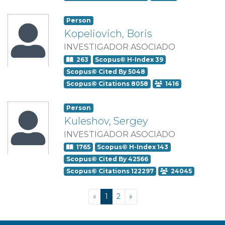
Person
Kopeliovich, Boris
INVESTIGADOR ASOCIADO
263
Scopus© H-Index 39
Scopus© Cited By 5048
Scopus© Citations 8058
1416
Person
Kuleshov, Sergey
INVESTIGADOR ASOCIADO
1765
Scopus© H-Index 143
Scopus© Cited By 42566
Scopus© Citations 122297
24045
(current)
«
1
2
»