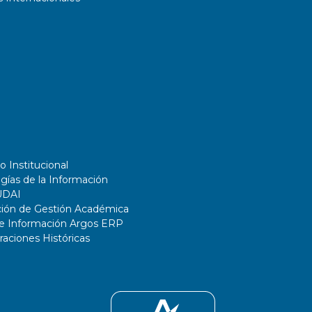
o Institucional
gías de la Información
UDAI
ción de Gestión Académica
de Información Argos ERP
ciones Históricas