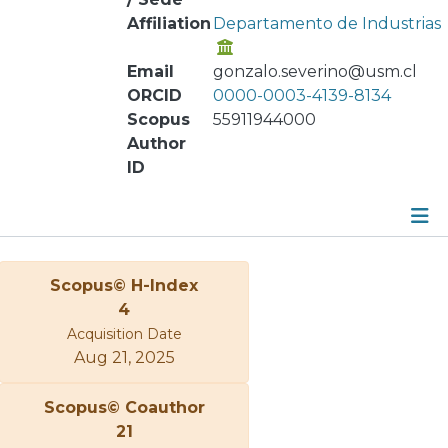
Affiliation
Departamento de Industrias
Email
gonzalo.severino@usm.cl
ORCID
0000-0003-4139-8134
Scopus
55911944000
Author
ID
Metrics
Scopus© H-Index
Other
4
Acquisition Date
Aug 21, 2025
Scopus© Coauthor
21