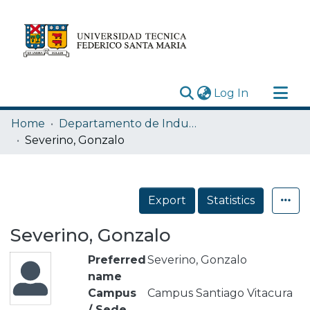
(current)
Log In
Research Outputs
Home
Departamento de Industrias
Statistics
Severino, Gonzalo
Acerca de
Depósito
Export
Statistics
Severino, Gonzalo
Preferred
Severino, Gonzalo
name
Campus
Campus Santiago Vitacura
/ Sede