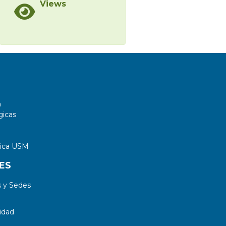
Views
a
gicas
tica USM
ES
 y Sedes
idad