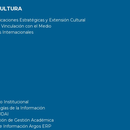
CULTURA
aciones Estratégicas y Extensión Cultural
 Vinculación con el Medio
 Internacionales
o Institucional
gías de la Información
UDAI
ción de Gestión Académica
de Información Argos ERP