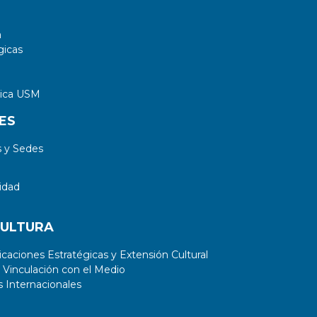
a
gicas
tica USM
ES
 y Sedes
idad
CULTURA
aciones Estratégicas y Extensión Cultural
 Vinculación con el Medio
 Internacionales