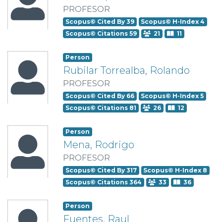
PROFESOR
Scopus© Cited By 39
Scopus© H-Index 4
Scopus© Citations 59
21
11
Person
Rubilar Torrealba, Rolando
PROFESOR
Scopus© Cited By 66
Scopus© H-Index 5
Scopus© Citations 81
26
12
Person
Mena, Rodrigo
PROFESOR
Scopus© Cited By 317
Scopus© H-Index 8
Scopus© Citations 364
33
36
Person
Fuentes, Raul