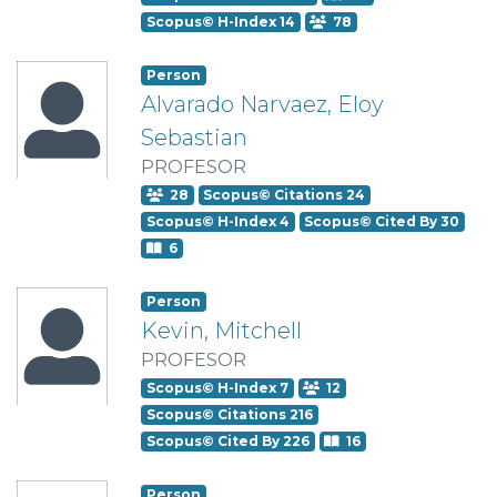
Scopus© H-Index 14
78
Person
Alvarado Narvaez, Eloy
Sebastian
PROFESOR
28
Scopus© Citations 24
Scopus© H-Index 4
Scopus© Cited By 30
6
Person
Kevin, Mitchell
PROFESOR
Scopus© H-Index 7
12
Scopus© Citations 216
Scopus© Cited By 226
16
Person