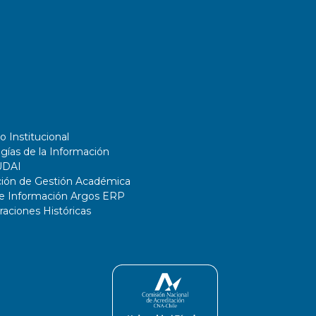
o Institucional
gías de la Información
UDAI
ción de Gestión Académica
de Información Argos ERP
ciones Históricas