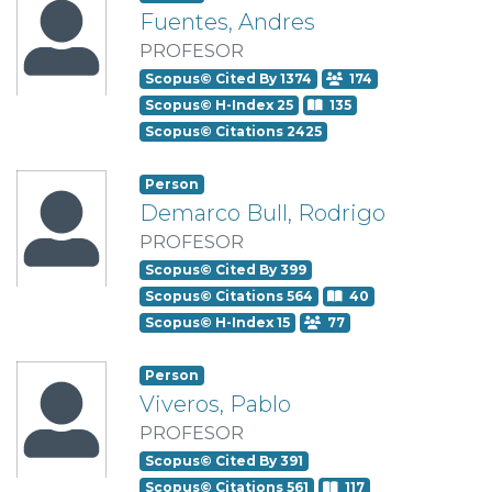
Fuentes, Andres
PROFESOR
Scopus© Cited By 1374
174
Scopus© H-Index 25
135
Scopus© Citations 2425
Person
Demarco Bull, Rodrigo
PROFESOR
Scopus© Cited By 399
Scopus© Citations 564
40
Scopus© H-Index 15
77
Person
Viveros, Pablo
PROFESOR
Scopus© Cited By 391
Scopus© Citations 561
117