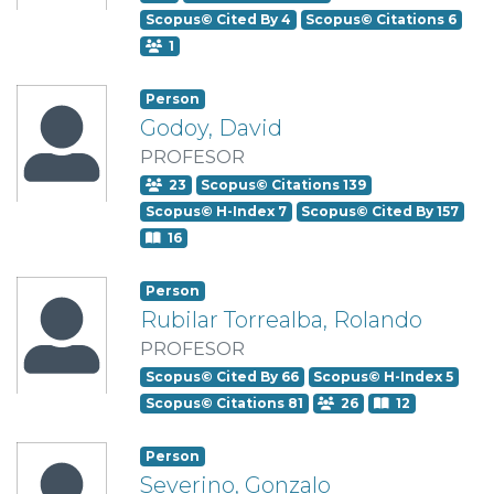
Scopus© Cited By 4
Scopus© Citations 6
1
Person
Godoy, David
PROFESOR
23
Scopus© Citations 139
Scopus© H-Index 7
Scopus© Cited By 157
16
Person
Rubilar Torrealba, Rolando
PROFESOR
Scopus© Cited By 66
Scopus© H-Index 5
Scopus© Citations 81
26
12
Person
Severino, Gonzalo