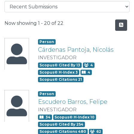
Recent Submissions
Now showing
1 - 20 of 22
Person
Cárdenas Pantoja, Nicolás
INVESTIGADOR
Scopus© Cited By 13
4
Scopus© H-Index 3
4
Scopus© Citations 21
Person
Escudero Barros, Felipe
INVESTIGADOR
34
Scopus© H-Index 10
Scopus© Cited By 254
Scopus© Citations 480
62