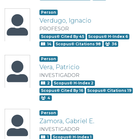
Person
Verdugo, Ignacio
PROFESOR
Scopus© Cited By 45
Scopus© H-Index 6
14
Scopus© Citations 98
36
Person
Vera, Patricio
INVESTIGADOR
2
Scopus© H-Index 2
Scopus© Cited By 16
Scopus© Citations 19
4
Person
Zamora, Gabriel E.
INVESTIGADOR
1
Scopus© H-Index 1