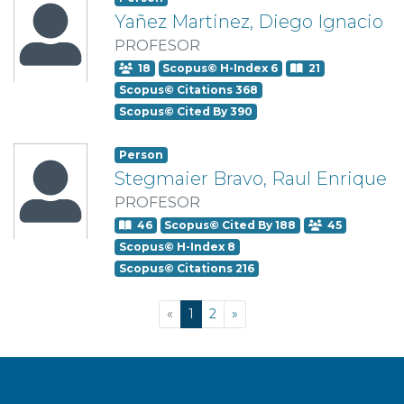
Yañez Martinez, Diego Ignacio
PROFESOR
18
Scopus© H-Index 6
21
Scopus© Citations 368
Scopus© Cited By 390
Person
Stegmaier Bravo, Raul Enrique
PROFESOR
46
Scopus© Cited By 188
45
Scopus© H-Index 8
Scopus© Citations 216
(current)
«
1
2
»