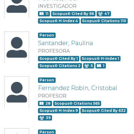
INVESTIGADOR
11
Scopus© Cited By 96
47
Scopus© H-Index 4
Scopus© Citations 110
Person
Santander, Paulina
PROFESORA
Scopus© Cited By 1
Scopus© H-Index 1
Scopus© Citations 2
5
1
Person
Fernandez Robin, Cristobal
PROFESOR
28
Scopus© Citations 565
Scopus© H-Index 9
Scopus© Cited By 632
39
Person