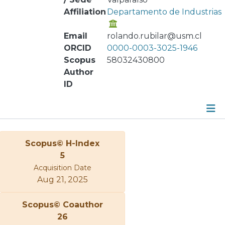
Affiliation
Departamento de Industrias
Email
rolando.rubilar@usm.cl
ORCID
0000-0003-3025-1946
Scopus
58032430800
Author
ID
Metrics
Scopus© H-Index
Other
5
Acquisition Date
Aug 21, 2025
Scopus© Coauthor
26