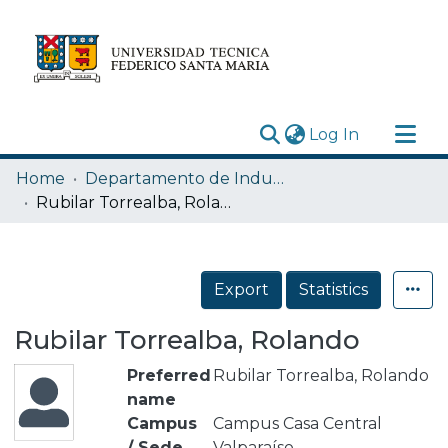
(current)
Log In
Research Outputs
Home
Departamento de Industrias
Statistics
Rubilar Torrealba, Rolando
Acerca de
Depósito
Export
Statistics
Rubilar Torrealba, Rolando
Preferred
Rubilar Torrealba, Rolando
name
Campus
Campus Casa Central
/ Sede
Valparaíso