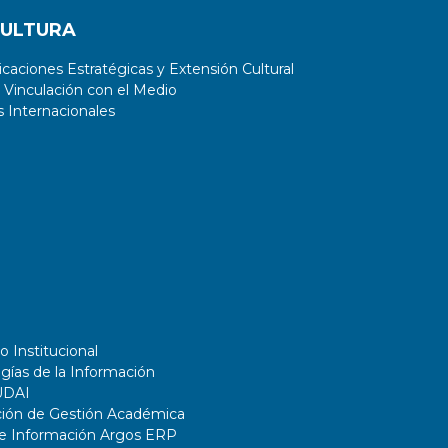
CULTURA
aciones Estratégicas y Extensión Cultural
 Vinculación con el Medio
 Internacionales
o Institucional
gías de la Información
UDAI
ción de Gestión Académica
de Información Argos ERP