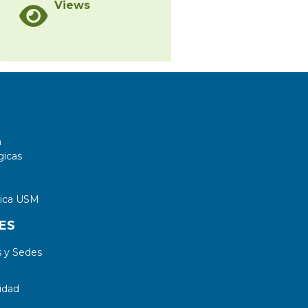
Views
a
gicas
tica USM
ES
 y Sedes
idad