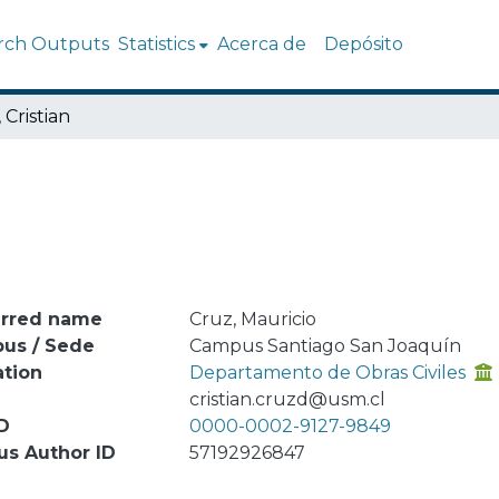
rch Outputs
Statistics
Acerca de
Depósito
 Cristian
erred name
Cruz, Mauricio
us / Sede
Campus Santiago San Joaquín
ation
Departamento de Obras Civiles
l
cristian.cruzd@usm.cl
D
0000-0002-9127-9849
us Author ID
57192926847