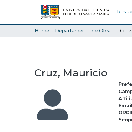
Resea
Home
Departamento de Obras Civiles
Cruz,
Cruz, Mauricio
Pref
Camp
Affili
Emai
ORCI
Scop