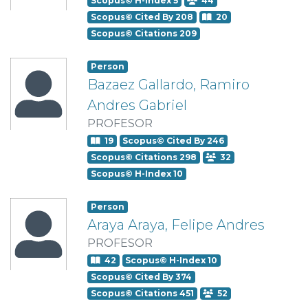
Scopus© H-Index 5
44
Scopus© Cited By 208
20
Scopus© Citations 209
Person
Bazaez Gallardo, Ramiro
Andres Gabriel
PROFESOR
19
Scopus© Cited By 246
Scopus© Citations 298
32
Scopus© H-Index 10
Person
Araya Araya, Felipe Andres
PROFESOR
42
Scopus© H-Index 10
Scopus© Cited By 374
Scopus© Citations 451
52