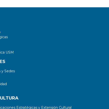
a
gicas
tica USM
ES
 y Sedes
idad
CULTURA
aciones Estratégicas y Extensión Cultural