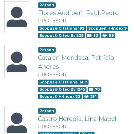
Person
Flores Audibert, Raul Pedro
PROFESOR
Scopus© Citations 192
Scopus© H-Index 9
Scopus© Cited By 229
33
89
Person
Catalan Mondaca, Patricio
Andres
PROFESOR
Scopus© Citations 1687
Scopus© Cited By 1245
78
Scopus© H-Index 22
214
Person
Castro Heredia, Lina Mabel
PROFESOR