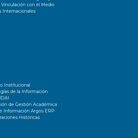
 Vinculación con el Medio
 Internacionales
o Institucional
gías de la Información
UDAI
ción de Gestión Académica
de Información Argos ERP
ciones Históricas