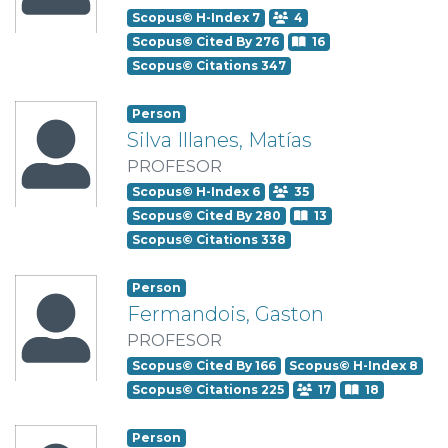
Scopus© H-Index 7
4
Scopus© Cited By 276
16
Scopus© Citations 347
Person
Silva Illanes, Matías
PROFESOR
Scopus© H-Index 6
35
Scopus© Cited By 280
13
Scopus© Citations 338
Person
Fermandois, Gaston
PROFESOR
Scopus© Cited By 166
Scopus© H-Index 8
Scopus© Citations 225
17
18
Person