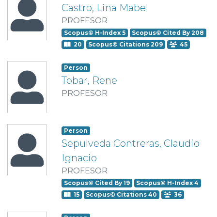
Castro, Lina Mabel
PROFESOR
Scopus© H-Index 5
Scopus© Cited By 208
20
Scopus© Citations 209
45
Person
Tobar, Rene
PROFESOR
Person
Sepulveda Contreras, Claudio
Ignacio
PROFESOR
Scopus© Cited By 19
Scopus© H-Index 4
15
Scopus© Citations 40
36