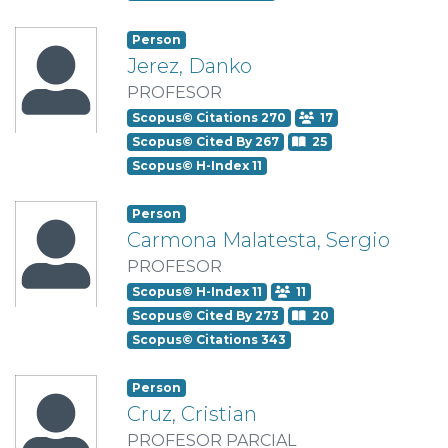
Person
Jerez, Danko
PROFESOR
Scopus© Citations 270
17
Scopus© Cited By 267
25
Scopus© H-Index 11
Person
Carmona Malatesta, Sergio
PROFESOR
Scopus© H-Index 11
11
Scopus© Cited By 273
20
Scopus© Citations 343
Person
Cruz, Cristian
PROFESOR PARCIAL