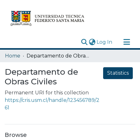
(current)
Log In
Research Outputs
Home
Departamento de Obras Civiles
Statistics
Departamento de
Statistics
Acerca de
Obras Civiles
Depósito
Permanent URI for this collection
https://cris.usm.cl/handle/123456789/2
61
Browse