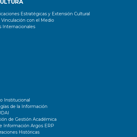
CULTURA
aciones Estratégicas y Extensión Cultural
 Vinculación con el Medio
 Internacionales
o Institucional
gías de la Información
UDAI
ción de Gestión Académica
de Información Argos ERP
ciones Históricas