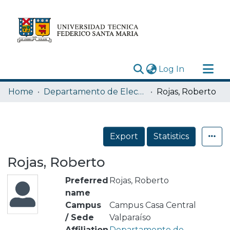
(current)
Log In
Research Outputs
Home
Departamento de Electrónica
Rojas, Roberto
Statistics
Acerca de
Export
Statistics
Depósito
Rojas, Roberto
Preferred
Rojas, Roberto
name
Campus
Campus Casa Central
/ Sede
Valparaíso
Affiliation
Departamento de