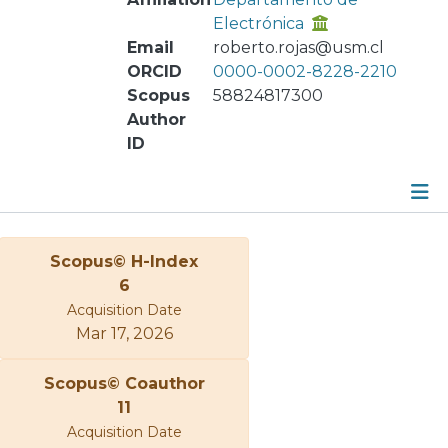
Electrónica
Email
roberto.rojas@usm.cl
ORCID
0000-0002-8228-2210
Scopus
58824817300
Author
ID
Metrics
Scopus© H-Index
Other
6
Acquisition Date
Mar 17, 2026
Scopus© Coauthor
11
Acquisition Date