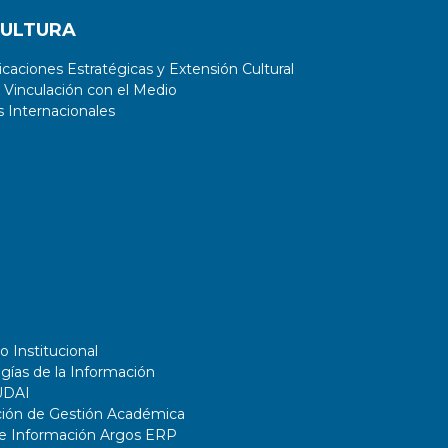
CULTURA
aciones Estratégicas y Extensión Cultural
 Vinculación con el Medio
 Internacionales
o Institucional
gías de la Información
UDAI
ción de Gestión Académica
de Información Argos ERP