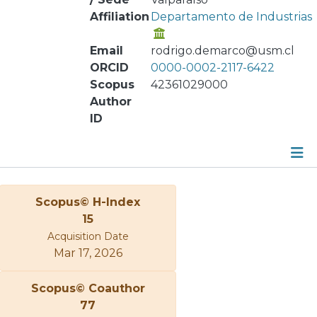
Affiliation
Departamento de Industrias
Email
rodrigo.demarco@usm.cl
ORCID
0000-0002-2117-6422
Scopus
42361029000
Author
ID
Publications
Scopus© H-Index
Metrics
15
Acquisition Date
Other
Mar 17, 2026
Scopus© Coauthor
77