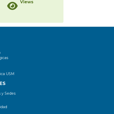
Views
a
gicas
tica USM
ES
 y Sedes
idad