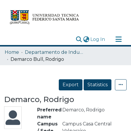
(current)
Log In
Research Outputs
Home
Departamento de Industrias
Statistics
Demarco Bull, Rodrigo
Acerca de
Depósito
Export
Statistics
Demarco, Rodrigo
Preferred
Demarco, Rodrigo
name
Campus
Campus Casa Central
/ Sede
Valparaíso