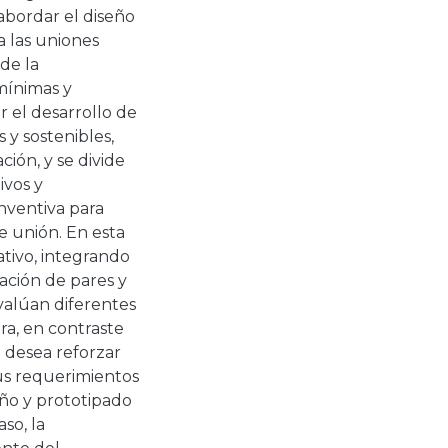
abordar el diseño
a las uniones
de la
 mínimas y
 el desarrollo de
 y sostenibles,
ción, y se divide
ivos y
inventiva para
e unión. En esta
ativo, integrando
ación de pares y
valúan diferentes
ra, en contraste
e desea reforzar
sus requerimientos
eño y prototipado
so, la