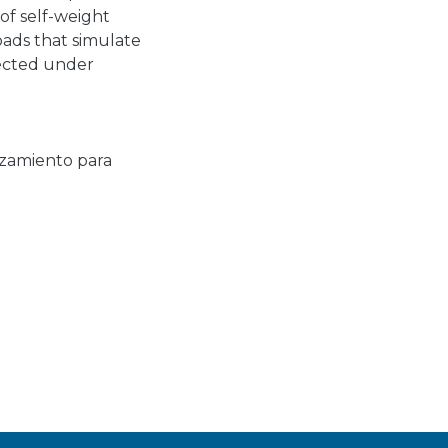
of self-weight
loads that simulate
jected under
zamiento para