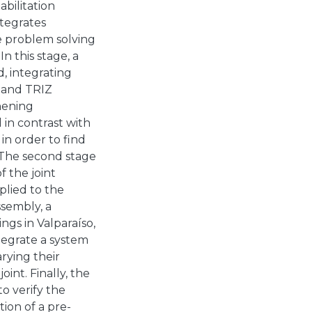
bilitation
ntegrates
e problem solving
In this stage, a
, integrating
n and TRIZ
hening
 in contrast with
in order to find
. The second stage
f the joint
plied to the
sembly, a
ings in Valparaíso,
tegrate a system
rying their
int. Finally, the
o verify the
tion of a pre-