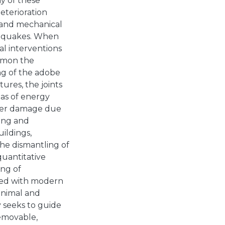
ny of these
eterioration
 and mechanical
thquakes. When
cal interventions
ommon the
ng of the adobe
ctures, the joints
eas of energy
ffer damage due
ring and
ildings,
 the dismantling of
quantitative
ng of
gned with modern
minimal and
 seeks to guide
removable,