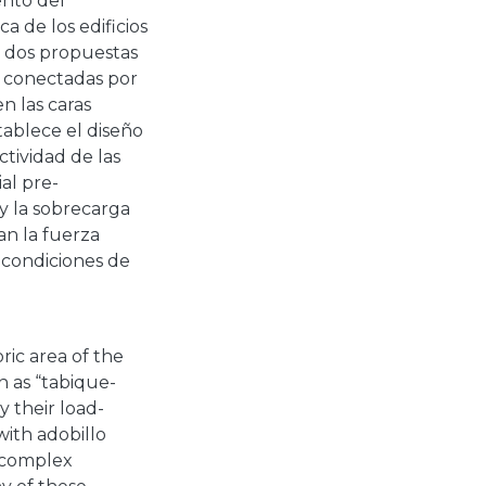
ento del
a de los edificios
n dos propuestas
s conectadas por
n las caras
stablece el diseño
tividad de las
al pre-
y la sobrecarga
an la fuerza
n condiciones de
ric area of the
n as “tabique-
y their load-
with adobillo
 complex