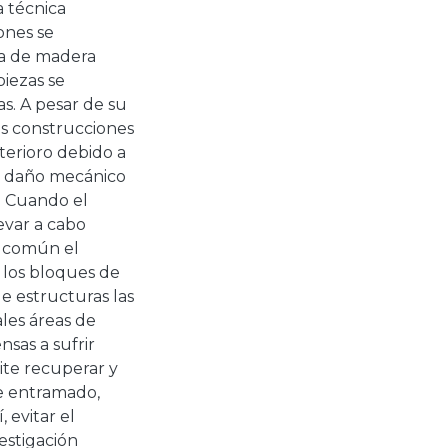
a técnica
ones se
ía de madera
piezas se
s. A pesar de su
as construcciones
erioro debido a
al daño mecánico
. Cuando el
evar a cabo
o común el
 los bloques de
de estructuras las
ales áreas de
nsas a sufrir
ite recuperar y
de entramado,
 evitar el
estigación