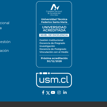
cional
a
estión
ación