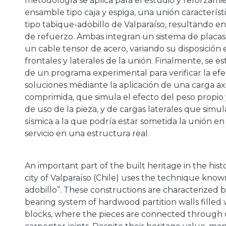
metodología se aplica para el estudio y reforzami
ensamble tipo caja y espiga, una unión característic
tipo tabique-adobillo de Valparaíso, resultando e
de refuerzo. Ambas integran un sistema de placa
un cable tensor de acero, variando su disposición e
frontales y laterales de la unión. Finalmente, se e
de un programa experimental para verificar la efec
soluciones mediante la aplicación de una carga axi
comprimida, que simula el efecto del peso propio 
de uso de la pieza, y de cargas laterales que simul
sísmica a la que podría estar sometida la unión e
servicio en una estructura real.
An important part of the built heritage in the histo
city of Valparaíso (Chile) uses the technique know
adobillo”. These constructions are characterized b
bearing system of hardwood partition walls filled 
blocks, where the pieces are connected through