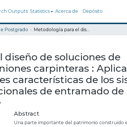
rch Outputs
Statistics
Acerca de
Depósito
de Postgrado
Metodología para el diseño de soluciones de reforzamiento de uniones carpinteras : Aplicación en tipologías de uniones características de los sistemas constructivos tradicionales de entramado de madera en Valparaíso, Chile
l diseño de soluciones de
iones carpinteras : Aplic
es características de los s
icionales de entramado d
e
Abstract
Una parte importante del patrimonio construido e