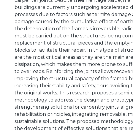
carpenter joints. Despite their heritage value, ma
buildings are currently undergoing accelerated d
processes due to factors such as termite damage
damage caused by the cumulative effect of ear
the deterioration of the frames is irreversible, radi
must be carried out on the structures, being c
replacement of structural pieces and the emptyi
blocks to facilitate their repair. In this type of stru
are the most critical areas as they are the main ar
dissipation, which makes them more prone to su
to overloads. Reinforcing the joints allows recove
improving the structural capacity of the framed bu
increasing their stability and safety, thus avoiding
the original works. This research proposes a semi-
methodology to address the design and prototypi
strengthening solutions for carpentry joints, ali
rehabilitation principles, integrating removable, 
sustainable solutions. The proposed methodology
the development of effective solutions that are 