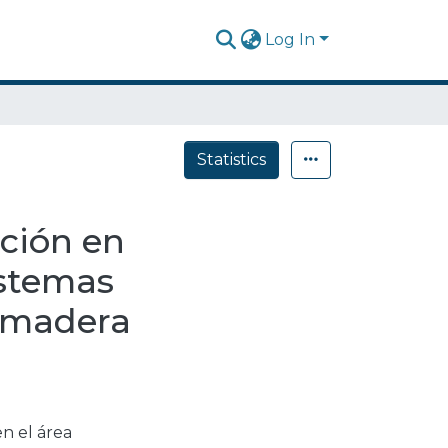
Log In
Statistics
ación en
istemas
e madera
n el área