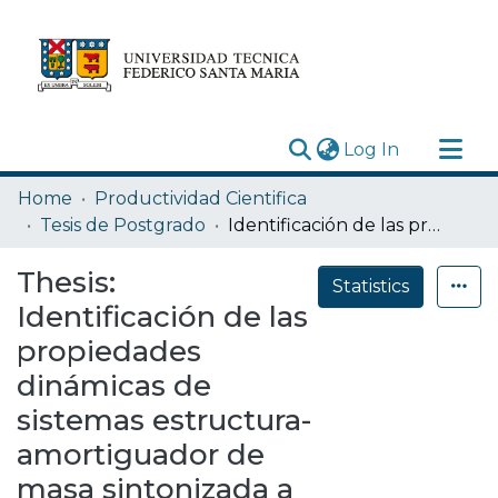
(current)
Log In
Research Outputs
Home
Productividad Cientifica
Statistics
Tesis de Postgrado
Identificación de las propiedades dinámicas de sistemas estructura-amortiguador de masa sintonizada a partir de la respuesta sísmica del sistema acoplado
Acerca de
Thesis:
Statistics
Depósito
Identificación de las
propiedades
dinámicas de
sistemas estructura-
amortiguador de
masa sintonizada a