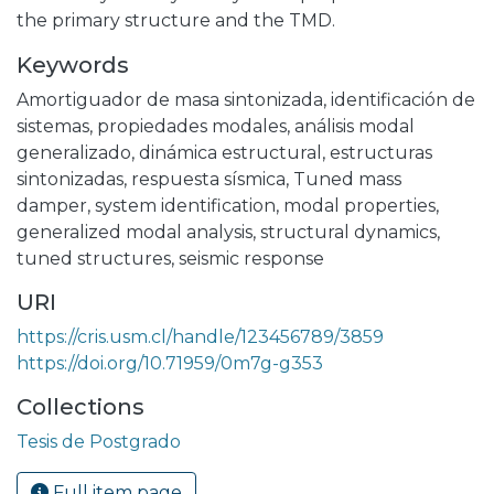
the primary structure and the TMD.
Keywords
Amortiguador de masa sintonizada
,
identificación de
sistemas
,
propiedades modales
,
análisis modal
generalizado
,
dinámica estructural
,
estructuras
sintonizadas
,
respuesta sísmica
,
Tuned mass
damper
,
system identification
,
modal properties
,
generalized modal analysis
,
structural dynamics
,
tuned structures
,
seismic response
URI
https://cris.usm.cl/handle/123456789/3859
https://doi.org/10.71959/0m7g-g353
Collections
Tesis de Postgrado
Full item page