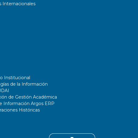
 Internacionales
o Institucional
gías de la Información
UDAI
ción de Gestión Académica
de Información Argos ERP
ciones Históricas