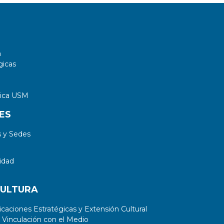
a
gicas
tica USM
ES
 y Sedes
idad
CULTURA
aciones Estratégicas y Extensión Cultural
 Vinculación con el Medio