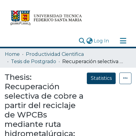
(current)
Log In
Research Outputs
Home
Productividad Cientifica
Statistics
Tesis de Postgrado
Recuperación selectiva de cobre a partir del reciclaje de WPCBs mediante ruta hidrometalúrgica: lixiviación en medio citrato y peróxido de hidrógeno, extracción por solventes en medio citrato, re-extracción y electro-obtención en medio sulfato.
Acerca de
Thesis:
Statistics
Depósito
Recuperación
selectiva de cobre a
partir del reciclaje
de WPCBs
mediante ruta
hidrometalúrgica: