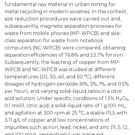
fundamental raw material in urban mining for
metal recycling in modern societies. In this context,
size reduction procedures were carried out and,
subsequently, magnetic separation processes for
waste from mobile phones (MP-WPCB) and size-
class separation for waste from notebook
computers (NC-WPCB) were compared, obtaining
separation efficiencies of 76.8% and 53.7% for iron.
Subsequently, the leaching of copper from MP-
WPCB and NC-WPCB was studied at different
temperatures (20, 30, 40, and 50 °C), different
dosages of hydrogen peroxide (6%, 3%, 1%, and 0.5%
per hour), and varying solid–liquid ratios in a citric
acid solution. Under specific conditions of 1.5% H₂O₂,
0.1 mol/L citric acid, a solid–liquid ratio of 1 g:100 mL,
and agitation at 300 rpm at 25 °C, a stable PLS with
3.11 g/L of copper and low concentrations of
impurities such as iron, lead, nickel, and zinc (11, 5, 12,
and 100 mg/L, respectively) was achieved,