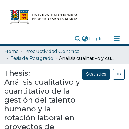
(current)
Log In
Research Outputs
Home
Productividad Cientifica
Statistics
Tesis de Postgrado
Análisis cualitativo y cuantitativo de la gestión del talento humano y la rotación laboral en proyectos de construcción en Chile, complementado con una modelación basada en agentes
Acerca de
Thesis:
Statistics
Depósito
Análisis cualitativo y
cuantitativo de la
gestión del talento
humano y la
rotación laboral en
proyectos de