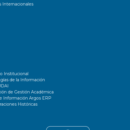
 Internacionales
o Institucional
gías de la Información
UDAI
ción de Gestión Académica
de Información Argos ERP
ciones Históricas