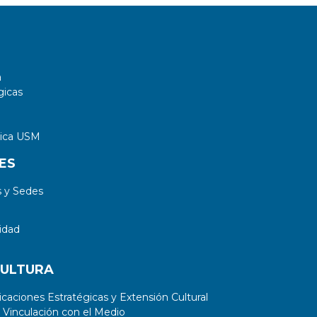
a
gicas
tica USM
ES
 y Sedes
idad
CULTURA
aciones Estratégicas y Extensión Cultural
 Vinculación con el Medio