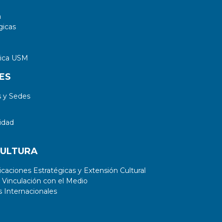
a
gicas
tica USM
ES
 y Sedes
idad
CULTURA
aciones Estratégicas y Extensión Cultural
 Vinculación con el Medio
 Internacionales