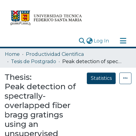
(current)
Log In
Research Outputs
Home
Productividad Cientifica
Statistics
Tesis de Postgrado
Peak detection of spectrally-overlapped fiber bragg gratings using an unsupervised convolutional neural network autoencoder
Acerca de
Thesis:
Statistics
Depósito
Peak detection of
spectrally-
overlapped fiber
bragg gratings
using an
unsupervised