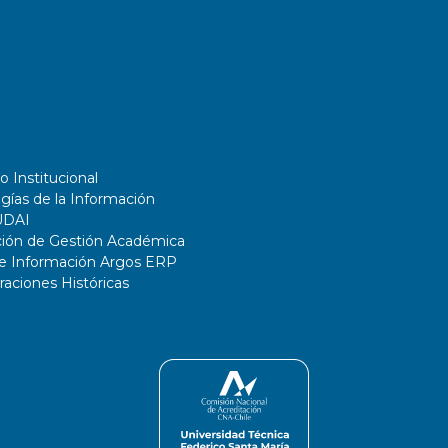
o Institucional
gías de la Información
UDAI
ción de Gestión Académica
de Información Argos ERP
ciones Históricas