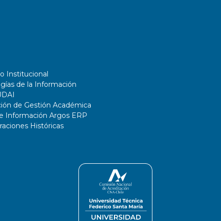
o Institucional
gías de la Información
UDAI
ción de Gestión Académica
de Información Argos ERP
ciones Históricas