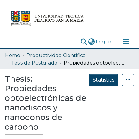
(current)
Log In
Research Outputs
Home
Productividad Cientifica
Statistics
Tesis de Postgrado
Propiedades optoelectrónicas de nanodiscos y nanoconos de carbono
Acerca de
Thesis:
Statistics
Depósito
Propiedades
optoelectrónicas de
nanodiscos y
nanoconos de
carbono