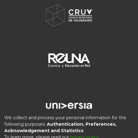
We collect and process your personal information for the
following purposes:
Authentication, Preferences,
Acknowledgement and Statistics
.
DSpace software
copyright © 2002-2026
LYRASIS
To learn more, please read our
privacy policy
.