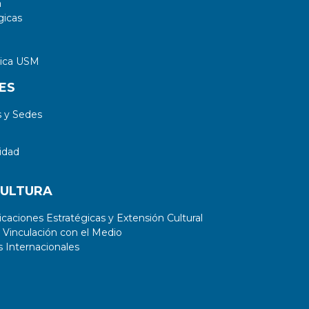
a
gicas
tica USM
ES
 y Sedes
idad
CULTURA
aciones Estratégicas y Extensión Cultural
 Vinculación con el Medio
 Internacionales