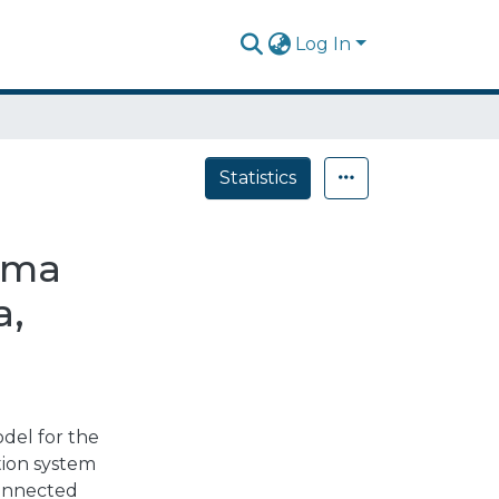
Log In
Statistics
tema
a,
odel for the
tion system
connected