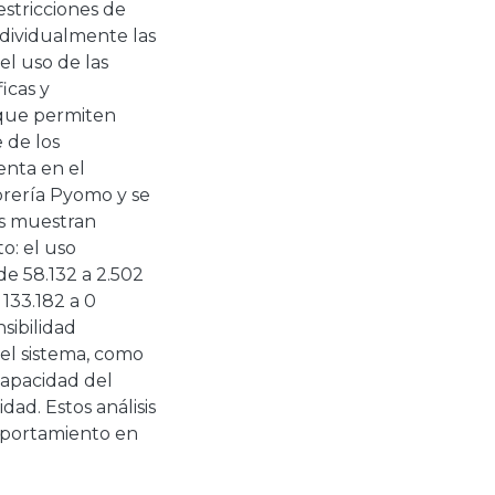
estricciones de
individualmente las
el uso de las
icas y
 que permiten
e de los
nta en el
brería Pyomo y se
os muestran
o: el uso
e 58.132 a 2.502
 133.182 a 0
nsibilidad
el sistema, como
capacidad del
lidad. Estos análisis
mportamiento en