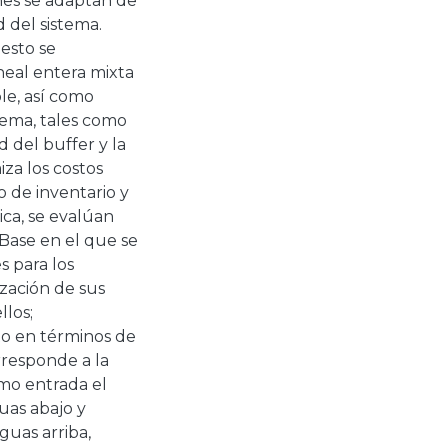
nes se adaptan de
 del sistema.
esto se
neal entera mixta
le, así como
stema, tales como
d del buffer y la
za los costos
 de inventario y
ica, se evalúan
Base en el que se
 para los
ización de sus
llos;
to en términos de
rresponde a la
mo entrada el
uas abajo y
guas arriba,