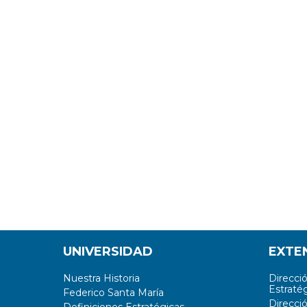
UNIVERSIDAD
EXTE
Nuestra Historia
Direcci
Estratég
Federico Santa María
Direcci