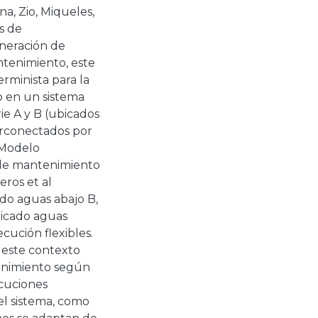
a, Zio, Miqueles,
s de
neración de
tenimiento, este
rminista para la
o en un sistema
ie A y B (ubicados
erconectados por
l Modelo
 de mantenimiento
eros et al
do aguas abajo B,
bicado aguas
ecución flexibles.
n este contexto
tenimiento según
ecuciones
el sistema, como