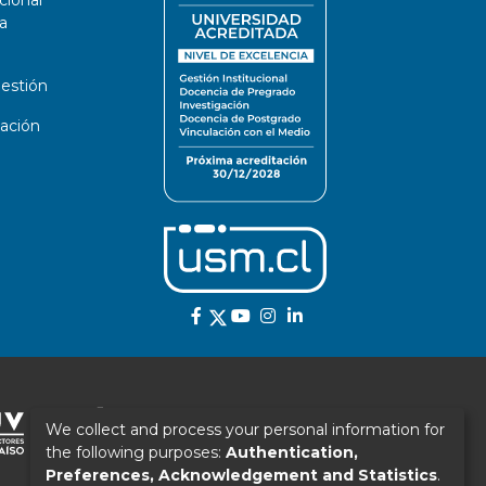
cional
a
estión
ación
We collect and process your personal information for
the following purposes:
Authentication,
Preferences, Acknowledgement and Statistics
.