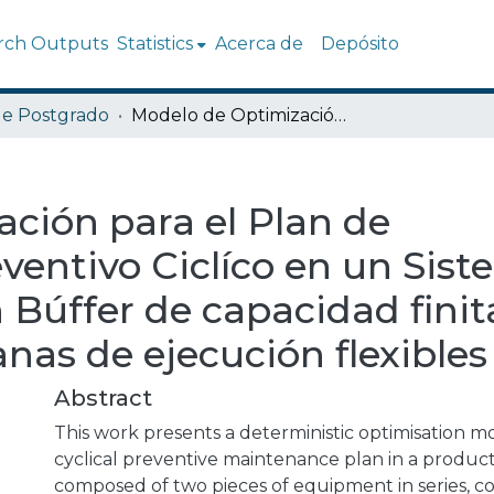
rch Outputs
Statistics
Acerca de
Depósito
de Postgrado
Modelo de Optimización para el Plan de Mantenimiento Preventivo Ciclíco en un Sistema Interconectado con Búffer de capacidad finita, considerando ventanas de ejecución flexibles
ción para el Plan de
entivo Ciclíco en un Sis
Búffer de capacidad finit
nas de ejecución flexibles
Abstract
This work presents a deterministic optimisation m
cyclical preventive maintenance plan in a produc
composed of two pieces of equipment in series, 