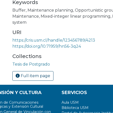
Keywords
Buffer
,
Maintenance planning
,
Opportunistic gro
Maintenance
,
Mixed-integer linear programming
,
system
URI
https://cris.usm.cl/handle/123456789/4213
https://doi.org/10.71959/hn56-3q24
Collections
Tesis de Postgrado
Full item page
NSIÓN Y CULTURA
SERVICIOS
ón de Comunicaciones
Aula USM
icas y Extensión Cultural
Biblioteca USM
ón General de Vinculación con