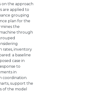
ds on the approach
s are applied to
nance grouping
nce plan for the
rmines the
 machine through
 grouped
onsidering
n rates, inventory
pared: a baseline
posed case in
response to
ements in
m coordination.
charts, support the
ss of the model