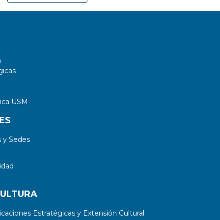
a
gicas
tica USM
ES
 y Sedes
idad
CULTURA
aciones Estratégicas y Extensión Cultural