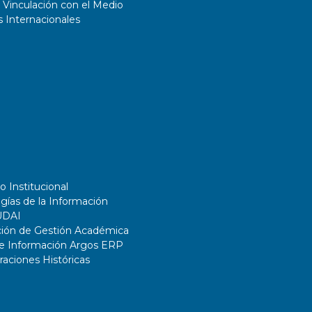
 Vinculación con el Medio
 Internacionales
o Institucional
gías de la Información
UDAI
ción de Gestión Académica
de Información Argos ERP
ciones Históricas