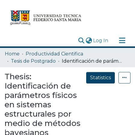
(current)
Log In
Research Outputs
Home
Productividad Cientifica
Statistics
Tesis de Postgrado
Identificación de parámetros físicos en sistemas estructurales por medio de métodos bayesianos
Acerca de
Thesis:
Statistics
Depósito
Identificación de
parámetros físicos
en sistemas
estructurales por
medio de métodos
bayesianos