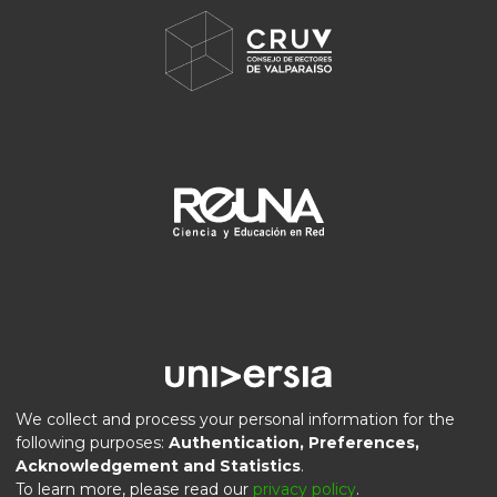
We collect and process your personal information for the
following purposes:
Authentication, Preferences,
Acknowledgement and Statistics
.
DSpace software
copyright © 2002-2026
LYRASIS
To learn more, please read our
privacy policy
.