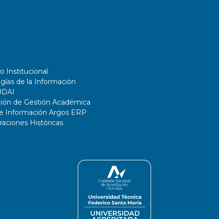
o Institucional
gías de la Información
UDAI
ción de Gestión Académica
de Información Argos ERP
ciones Históricas