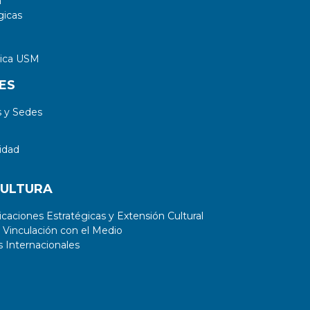
a
gicas
tica USM
ES
 y Sedes
idad
CULTURA
aciones Estratégicas y Extensión Cultural
 Vinculación con el Medio
 Internacionales