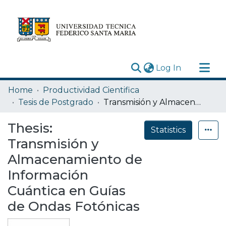
(current)
Log In
Research Outputs
Home
Productividad Cientifica
Statistics
Tesis de Postgrado
Transmisión y Almacenamiento de Información Cuántica en Guías de Ondas Fotónicas
Acerca de
Thesis:
Statistics
Depósito
Transmisión y
Almacenamiento de
Información
Cuántica en Guías
de Ondas Fotónicas