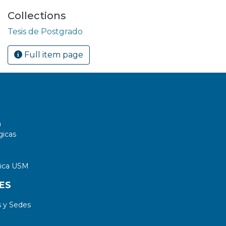
Collections
Tesis de Postgrado
Full item page
a
gicas
tica USM
ES
 y Sedes