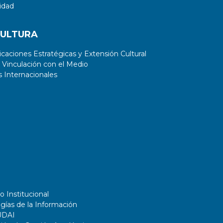
idad
CULTURA
aciones Estratégicas y Extensión Cultural
 Vinculación con el Medio
 Internacionales
o Institucional
gías de la Información
UDAI