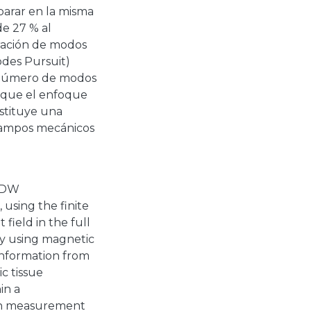
parar en la misma
de 27 % al
oración de modos
des Pursuit)
o número de modos
 que el enfoque
tituye una
 campos mecánicos
PBDW
sing the finite
ield in the full
hy using magnetic
nformation from
c tissue
in a
ith measurement