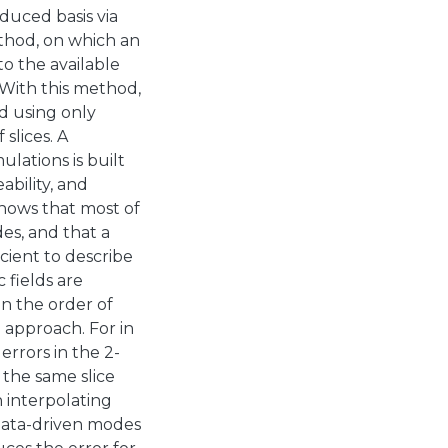
duced basis via
hod, on which an
to the available
With this method,
d using only
slices. A
lations is built
ability, and
shows that most of
des, and that a
cient to describe
 fields are
on the order of
e approach. For in
rrors in the 2-
the same slice
 interpolating
 data-driven modes