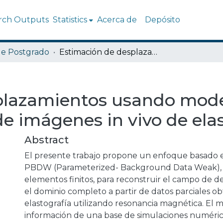
rch Outputs
Statistics
Acerca de
Depósito
de Postgrado
Estimación de desplazamientos usando modelos reducidos a partir de imágenes in vivo de elastografía.
plazamientos usando mod
de imágenes in vivo de elas
Abstract
El presente trabajo propone un enfoque basado 
PBDW (Parameterized- Background Data Weak), 
elementos finitos, para reconstruir el campo de 
el dominio completo a partir de datos parciales 
elastografía utilizando resonancia magnética. El
información de una base de simulaciones numérica