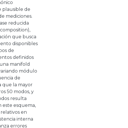
mónico
 plausible de
de mediciones.
base reducida
omposition),
zación que busca
iento disponibles
pos de
ntos definidos
 una manifold
 variando módulo
uencia de
ra que la mayor
ros 50 modos, y
dos resulta
on este esquema,
relativos en
stencia interna
anza errores