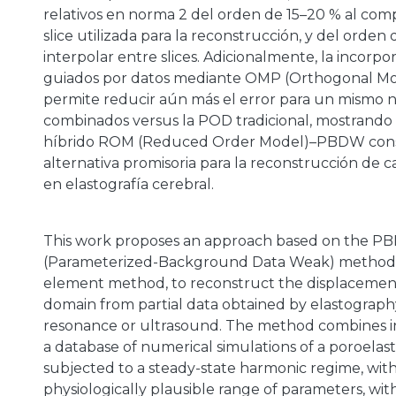
relativos en norma 2 del orden de 15–20 % al com
slice utilizada para la reconstrucción, y del orden 
a
interpolar entre slices. Adicionalmente, la incorp
guiados por datos mediante OMP (Orthogonal Mo
permite reducir aún más el error para un mism
combinados versus la POD tradicional, mostrando
híbrido ROM (Reduced Order Model)–PBDW cons
alternativa promisoria para la reconstrucción de
en elastografía cerebral.
This work proposes an approach based on the 
(Parameterized-Background Data Weak) method, u
element method, to reconstruct the displacement f
domain from partial data obtained by elastograp
resonance or ultrasound. The method combines i
a database of numerical simulations of a poroelasti
subjected to a steady-state harmonic regime, with
physiologically plausible range of parameters, w