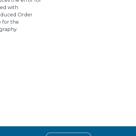
ces the error for
ed with
Reduced Order
 for the
ography.