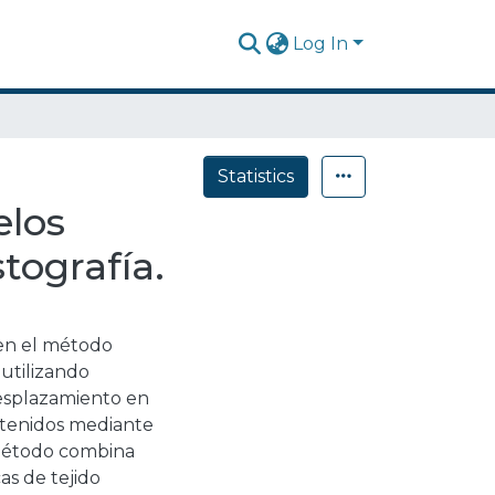
Log In
Statistics
elos
tografía.
en el método
utilizando
desplazamiento en
obtenidos mediante
 método combina
s de tejido