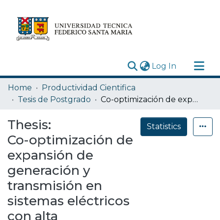
(current)
Log In
Research Outputs
Home
Productividad Cientifica
Statistics
Tesis de Postgrado
Co-optimización de expansión de generación y transmisión en sistemas eléctricos con alta penetración de energías renovables de fuente variable
Acerca de
Thesis:
Statistics
Depósito
Co-optimización de
expansión de
generación y
transmisión en
sistemas eléctricos
con alta