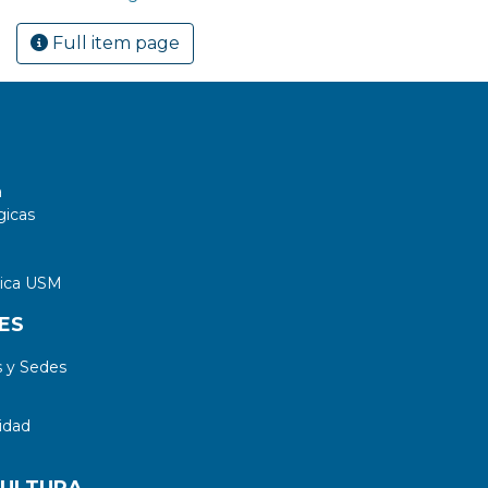
Full item page
a
gicas
tica USM
ES
 y Sedes
idad