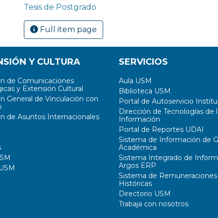
Tesis de Postgrado
Full item page
NSIÓN Y CULTURA
SERVICIOS
ón de Comunicaciones
Aula USM
icas y Extensión Cultural
Biblioteca USM
ón General de Vinculación con
Portal de Autoservicio Institu
o
Dirección de Tecnologías de l
ón de Asuntos Internacionales
Información
Portal de Reportes UDAI
Sistema de Información de G
s
Académica
USM
Sistema Integrado de Inform
Argos ERP
 USM
Sistema de Remuneraciones
Históricas
Directorio USM
Trabaja con nosotros