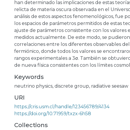
han determinado las implicaciones de estas teoría
relicta de materia oscura observada en el Universo.
a
análisis de estos aspectos fenomenológicos, fue p
los espacios de parámetros permitidos de estas te
ajuste de parámetros consistente con los valores
medidos actualmente. De este modo, se pudiero
correlaciones entre los diferentes observables del
fermiónico, donde todos los valores se encontraro
rangos experimentales a 3σ. También se obtuvier
de nueva física consistentes con los límites cosmol
Keywords
neutrino physics
,
discrete group
,
radiative seesaw
URI
https://cris.usm.cl/handle/123456789/4134
https://doi.org/10.71959/txzx-6h58
Collections