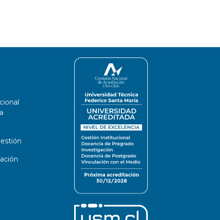
cional
a
estión
ación