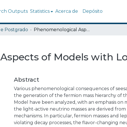
rch Outputs
Statistics
Acerca de
Depósito
de Postgrado
Phenomenological Aspects of Models with Low Scale Seesaw
Aspects of Models with L
Abstract
Various phenomenological consequences of seesa
the generation of the fermion mass hierarchy of 
Model have been analyzed, with an emphasis on 
the light-active neutrino masses are derived from
mechanisms. In particular, fermion masses and lep
violating decay processes, the flavor-changing neu