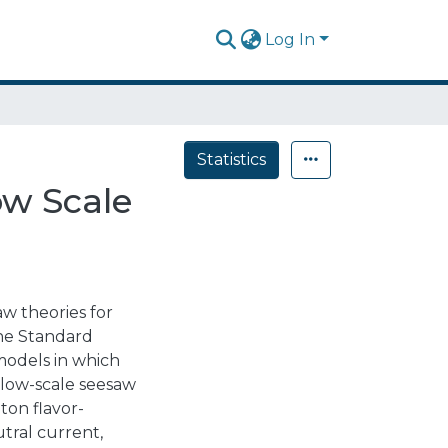
Log In
Statistics
ow Scale
w theories for
the Standard
models in which
 low-scale seesaw
ton flavor-
tral current,