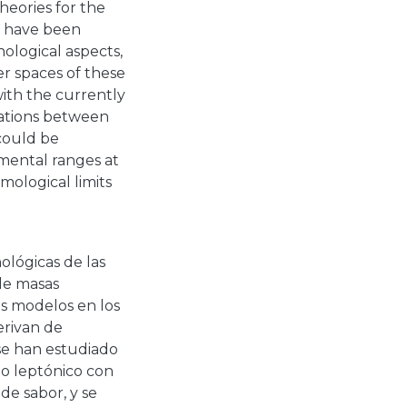
heories for the
e have been
ological aspects,
r spaces of these
with the currently
lations between
 could be
imental ranges at
mological limits
lógicas de las
 de masas
os modelos en los
erivan de
se han estudiado
to leptónico con
de sabor, y se