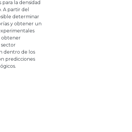
s para la densidad
 A partir del
osible determinar
orías y obtener un
 experimentales
n obtener
 sector
n dentro de los
on predicciones
ógicos.