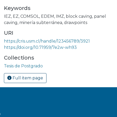
Keywords
IEZ
,
EZ
,
COMSOL
,
EDEM
,
IMZ
,
block caving
,
panel
caving
,
minería subterránea
,
drawpoints
URI
https://cris.usm.cl/handle/123456789/3921
https://doi.org/10.71959/7e2w-wh93
Collections
Tesis de Postgrado
Full item page
a