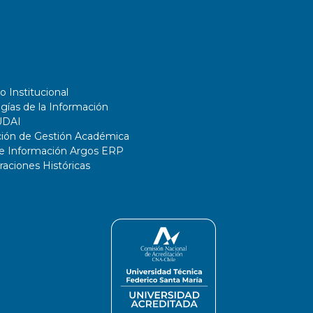
o Institucional
gías de la Información
UDAI
ción de Gestión Académica
de Información Argos ERP
ciones Históricas