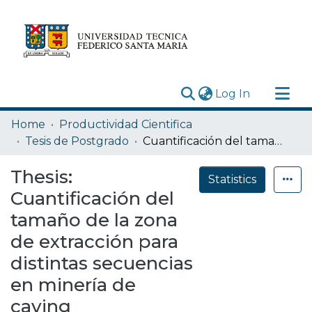
(current)
Log In
Research Outputs
Home
Productividad Cientifica
Statistics
Tesis de Postgrado
Cuantificación del tamaño de la zona de extracción para distintas secuencias en minería de caving
Acerca de
Thesis:
Statistics
Depósito
Cuantificación del
tamaño de la zona
de extracción para
distintas secuencias
en minería de
caving