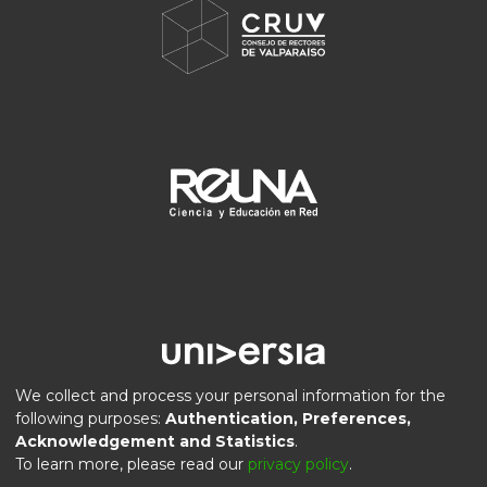
We collect and process your personal information for the
following purposes:
Authentication, Preferences,
Acknowledgement and Statistics
.
DSpace software
copyright © 2002-2026
LYRASIS
To learn more, please read our
privacy policy
.
Privacy
End User
Send