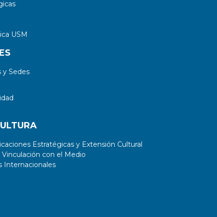
gicas
tica USM
ES
 y Sedes
idad
CULTURA
aciones Estratégicas y Extensión Cultural
 Vinculación con el Medio
 Internacionales