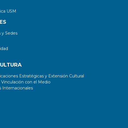
tica USM
ES
 y Sedes
idad
CULTURA
aciones Estratégicas y Extensión Cultural
 Vinculación con el Medio
 Internacionales