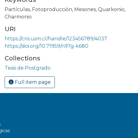
Partículas
,
Fotoproducción
,
Mesones
,
Quarkonio
,
Charmonio
URI
https://cris.usm.cl/handle/123456789/4037
https://doi.org/10.71959/n97g-k680
Collections
Tesis de Postgrado
Full item page
a
gicas