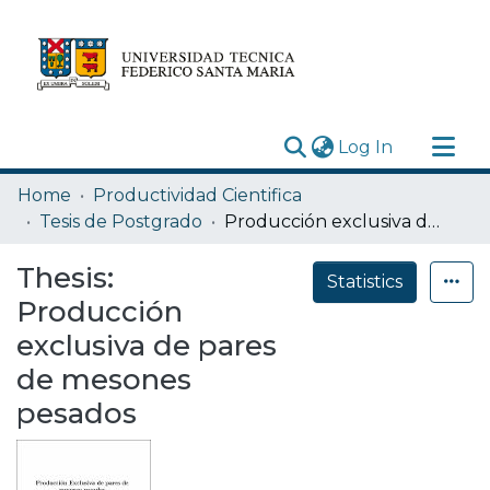
(current)
Log In
Research Outputs
Home
Productividad Cientifica
Statistics
Tesis de Postgrado
Producción exclusiva de pares de mesones pesados
Acerca de
Thesis:
Statistics
Depósito
Producción
exclusiva de pares
de mesones
pesados