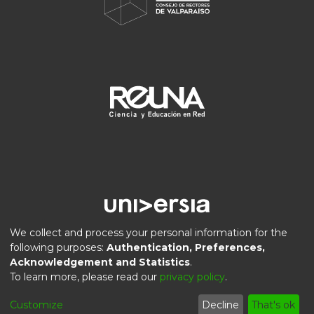
We collect and process your personal information for the
following purposes:
Authentication, Preferences,
Acknowledgement and Statistics
.
DSpace software
copyright © 2002-2026
LYRASIS
To learn more, please read our
privacy policy
.
Privacy
End User
Send
Cookie
Customize
Decline
That's ok
policy
Agreement
Feedback
settings