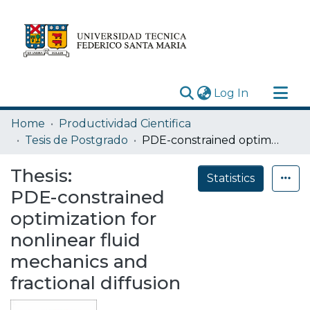
(current)
Log In
Research Outputs
Home
Productividad Cientifica
Statistics
Tesis de Postgrado
PDE-constrained optimization for nonlinear fluid mechanics and fractional diffusion
Acerca de
Thesis:
Statistics
Depósito
PDE-constrained
optimization for
nonlinear fluid
mechanics and
fractional diffusion