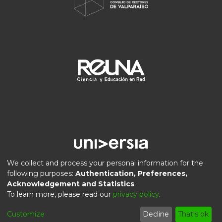
We collect and process your personal information for the
following purposes:
Authentication, Preferences,
Acknowledgement and Statistics
.
DSpace software
copyright © 2002-2026
LYRASIS
To learn more, please read our
privacy policy
.
Privacy
End User
Send
Cookie
Customize
Decline
That's ok
policy
Agreement
Feedback
settings