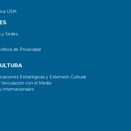
tica USM
ES
 y Sedes
lítica de Privacidad
CULTURA
aciones Estratégicas y Extensión Cultural
 Vinculación con el Medio
 Internacionales