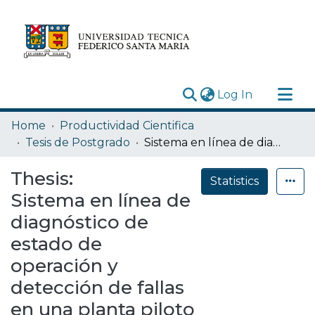
(current)
Log In
Research Outputs
Home
Productividad Cientifica
Statistics
Tesis de Postgrado
Sistema en línea de diagnóstico de estado de operación y detección de fallas en una planta piloto de flotación rougher
Acerca de
Thesis:
Statistics
Depósito
Sistema en línea de
diagnóstico de
estado de
operación y
detección de fallas
en una planta piloto