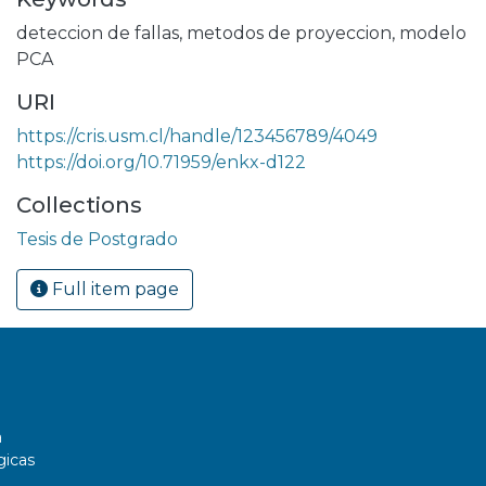
deteccion de fallas
,
metodos de proyeccion
,
modelo
PCA
URI
https://cris.usm.cl/handle/123456789/4049
https://doi.org/10.71959/enkx-d122
Collections
Tesis de Postgrado
Full item page
a
gicas