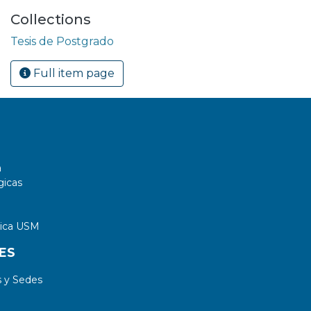
Collections
Tesis de Postgrado
Full item page
a
gicas
tica USM
ES
 y Sedes