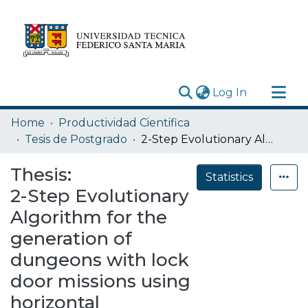
(current)
Log In
Research Outputs
Home
Productividad Cientifica
Statistics
Tesis de Postgrado
2-Step Evolutionary Algorithm for the generation of dungeons with lock door missions using horizontal symmetry
Acerca de
Thesis:
Statistics
Depósito
2-Step Evolutionary
Algorithm for the
generation of
dungeons with lock
door missions using
horizontal