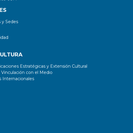
ES
 y Sedes
idad
CULTURA
aciones Estratégicas y Extensión Cultural
 Vinculación con el Medio
 Internacionales