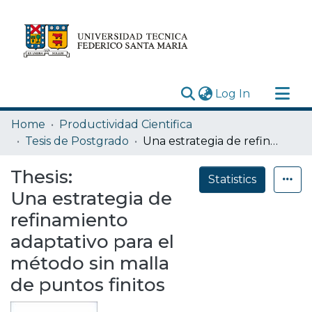
(current)
Log In
Research Outputs
Home
Productividad Cientifica
Statistics
Tesis de Postgrado
Una estrategia de refinamiento adaptativo para el método sin malla de puntos finitos
Acerca de
Thesis:
Statistics
Depósito
Una estrategia de
refinamiento
adaptativo para el
método sin malla
de puntos finitos