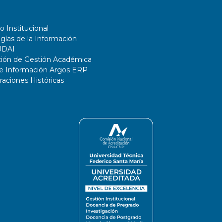
o Institucional
gías de la Información
UDAI
ción de Gestión Académica
de Información Argos ERP
ciones Históricas