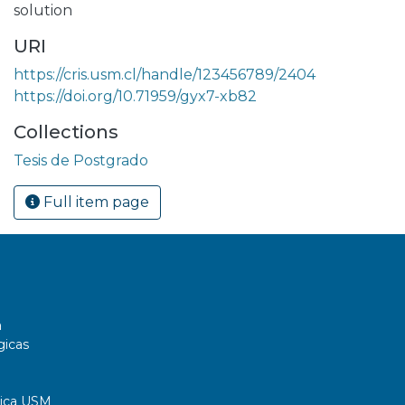
solution
URI
https://cris.usm.cl/handle/123456789/2404
https://doi.org/10.71959/gyx7-xb82
Collections
Tesis de Postgrado
Full item page
a
gicas
tica USM