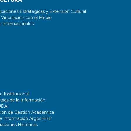
CULTURA
aciones Estratégicas y Extensión Cultural
 Vinculación con el Medio
 Internacionales
o Institucional
gías de la Información
UDAI
ción de Gestión Académica
de Información Argos ERP
ciones Históricas