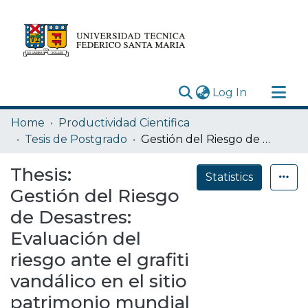
(current)
Log In
Research Outputs
Home
Productividad Cientifica
Statistics
Tesis de Postgrado
Gestión del Riesgo de Desastres: Evaluación del riesgo ante el grafiti vandálico en el sitio patrimonio mundial de Valparaíso
Acerca de
Thesis:
Statistics
Depósito
Gestión del Riesgo
de Desastres:
Evaluación del
riesgo ante el grafiti
vandálico en el sitio
patrimonio mundial