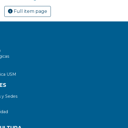
Full item page
a
gicas
tica USM
ES
 y Sedes
idad