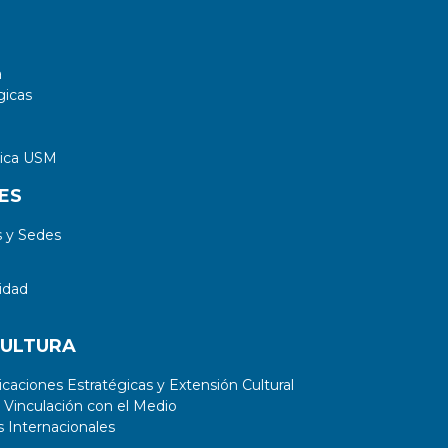
a
gicas
tica USM
ES
 y Sedes
idad
CULTURA
aciones Estratégicas y Extensión Cultural
 Vinculación con el Medio
 Internacionales