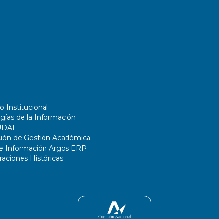
o Institucional
gías de la Información
UDAI
ción de Gestión Académica
de Información Argos ERP
ciones Históricas