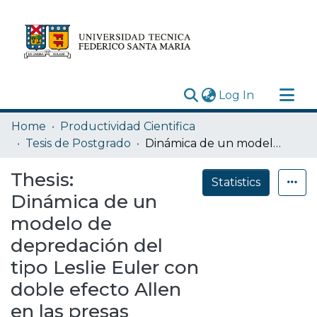
(current)
Log In
Research Outputs
Home
Productividad Cientifica
Statistics
Tesis de Postgrado
Dinámica de un modelo de depredación del tipo Leslie Euler con doble efecto Allen en las presas
Acerca de
Thesis:
Statistics
Depósito
Dinámica de un
modelo de
depredación del
tipo Leslie Euler con
doble efecto Allen
en las presas