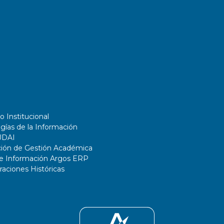
o Institucional
gías de la Información
UDAI
ción de Gestión Académica
de Información Argos ERP
ciones Históricas