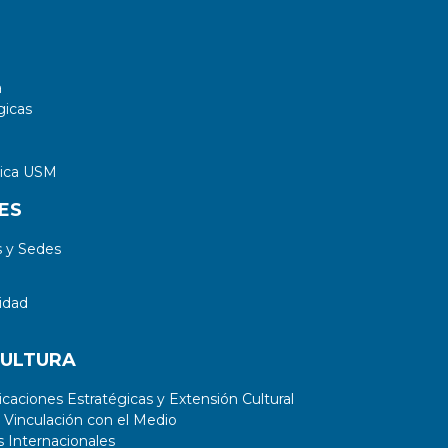
a
gicas
tica USM
ES
 y Sedes
idad
CULTURA
aciones Estratégicas y Extensión Cultural
 Vinculación con el Medio
 Internacionales