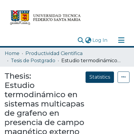
(current)
Log In
Research Outputs
Home
Productividad Cientifica
Statistics
Tesis de Postgrado
Estudio termodinámico en sistemas multicapas de grafeno en presencia de campo magnético externo
Acerca de
Thesis:
Statistics
Depósito
Estudio
termodinámico en
sistemas multicapas
de grafeno en
presencia de campo
magnético externo