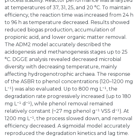
process stability. Reactor performance was analyzed
at temperatures of 37, 31, 25, and 20 °C. To maintain
efficiency, the reaction time was increased from 24 h
to 96 h as temperature decreased. Results showed
reduced biogas production, accumulation of
propionic acid, and lower organic matter removal.
The ADM2 model accurately described the
acidogenesis and methanogenesis stages up to 25
°C. DGGE analysis revealed decreased microbial
diversity with decreasing temperature, mainly
affecting hydrogenotrophic archaea. The response
of the ASBR to phenol concentrations (120–1200 mg
L⁻¹) was also evaluated. Up to 800 mg L⁻¹, the
degradation rate progressively increased (up to 180
mg L⁻¹ d⁻¹), while phenol removal remained
relatively constant (~27 mg phenol g⁻¹ VSS d⁻¹). At
1200 mg L⁻¹, the process slowed down, and removal
efficiency decreased. A sigmoidal model accurately
reproduced the degradation kinetics and lag time.