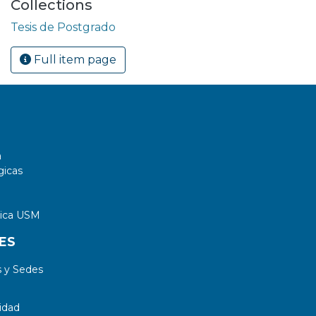
Collections
Tesis de Postgrado
Full item page
a
gicas
tica USM
ES
 y Sedes
idad