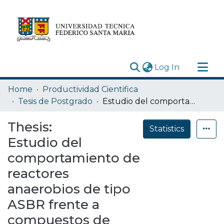
(current)
Log In
Research Outputs
Home
Productividad Cientifica
Statistics
Tesis de Postgrado
Estudio del comportamiento de reactores anaerobios de tipo ASBR frente a compuestos de difícil degradación y/o efectores negativos
Acerca de
Thesis:
Statistics
Depósito
Estudio del
comportamiento de
reactores
anaerobios de tipo
ASBR frente a
compuestos de