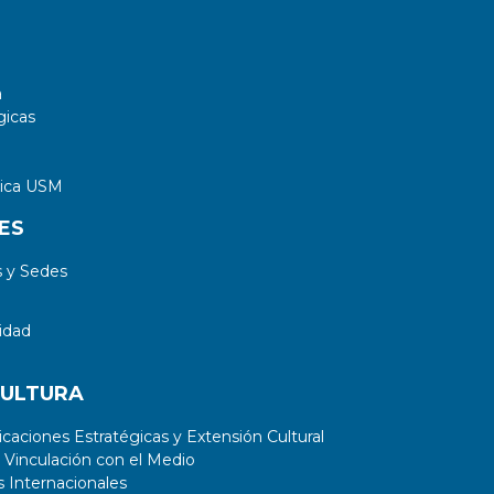
a
gicas
tica USM
ES
 y Sedes
idad
CULTURA
aciones Estratégicas y Extensión Cultural
 Vinculación con el Medio
 Internacionales