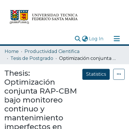
(current)
Log In
Research Outputs
Home
Productividad Cientifica
Statistics
Tesis de Postgrado
Optimización conjunta RAP-CBM bajo monitoreo continuo y mantenimiento imperfectos en sistemas k-out-of-n ponderado con componentes heterogéneos, reparables y multiestado
Acerca de
Thesis:
Statistics
Depósito
Optimización
conjunta RAP-CBM
bajo monitoreo
continuo y
mantenimiento
imperfectos en