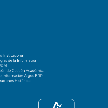
o Institucional
gías de la Información
UDAI
ción de Gestión Académica
de Información Argos ERP
ciones Históricas