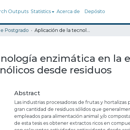
rch Outputs
Statistics
Acerca de
Depósito
de Postgrado
Aplicación de la tecnología enzimática en la extracción de antioxidantes fenólicos desde residuos agroindustriales
cnología enzimática en la 
enólicos desde residuos
Abstract
Las industrias procesadoras de frutas y hortaliza
gran cantidad de residuos sólidos que generalme
empleados para alimentación animal y/o compostaj
de esta tesis es obtener extractos ricos en compue