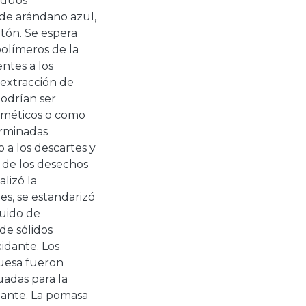
iduos
de arándano azul,
tón. Se espera
polímeros de la
entes a los
extracción de
podrían ser
sméticos o como
erminadas
a los descartes y
 de los desechos
alizó la
es, se estandarizó
quido de
de sólidos
xidante. Los
buesa fueron
adas para la
dante. La pomasa