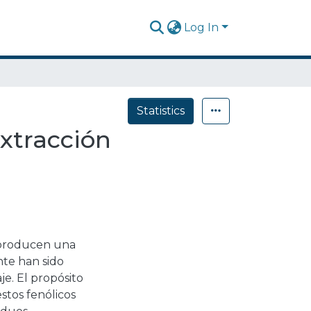
Log In
Statistics
extracción
s producen una
nte han sido
e. El propósito
stos fenólicos