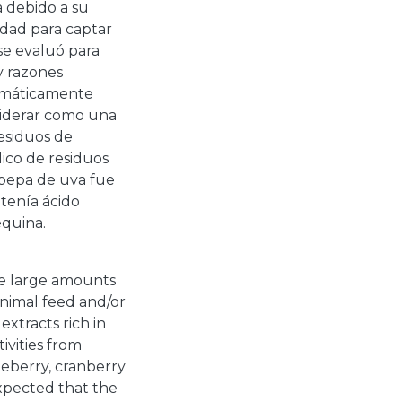
a debido a su
idad para captar
 se evaluó para
y razones
zimáticamente
siderar como una
residuos de
lico de residuos
 pepa de uva fue
ntenía ácido
equina.
ce large amounts
animal feed and/or
extracts rich in
ivities from
ueberry, cranberry
expected that the