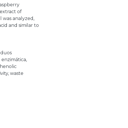
raspberry
extract of
il was analyzed,
cid and similar to
iduos
n enzimática
,
henolic
vity
,
waste