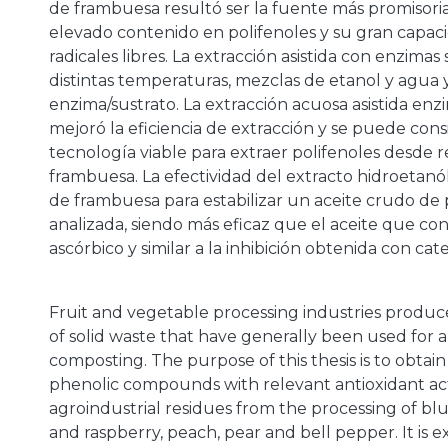
de frambuesa resultó ser la fuente más promisori
elevado contenido en polifenoles y su gran capac
radicales libres. La extracción asistida con enzimas
distintas temperaturas, mezclas de etanol y agua 
a
enzima/sustrato. La extracción acuosa asistida en
mejoró la eficiencia de extracción y se puede con
tecnología viable para extraer polifenoles desde 
frambuesa. La efectividad del extracto hidroetanó
de frambuesa para estabilizar un aceite crudo de
analizada, siendo más eficaz que el aceite que co
ascórbico y similar a la inhibición obtenida con cat
Fruit and vegetable processing industries produ
of solid waste that have generally been used for 
composting. The purpose of this thesis is to obtain 
phenolic compounds with relevant antioxidant act
agroindustrial residues from the processing of bl
and raspberry, peach, pear and bell pepper. It is 