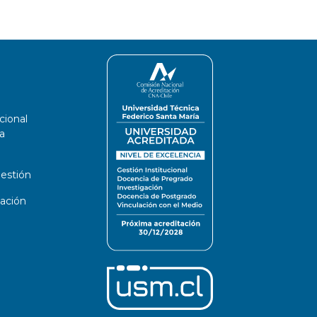
cional
a
estión
ación