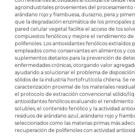
con relevantes actividades antioxidante desde res
agroindustriales provenientes del procesamiento 
arándano rojo y frambuesa, durazno, pera y pimen
que la degradación enzimática de los principales 
pared celular vegetal facilite el acceso de los solv
compuestos fenólicos y mejore el rendimiento de 
polifenoles. Los antioxidantes fenólicos extraídos 
empleados como conservantes en alimentos y co
suplementos dietarios para la prevención de det
enfermedades crónicas, otorgando valor agregado 
ayudando a solucionar el problema de disposición
sólidos de la industria hortofrutícola chilena. Se re
caracterización proximal de los materiales residual
el protocolo de extracción convencional sólido/lí
antioxidantes fenólicos evaluando el rendimiento 
solubles, el contenido fenólico y la actividad antio
residuos de arándano azul, arándano rojo y fram
seleccionados como las materias primas más adecu
recuperación de polifenoles con actividad antioxi