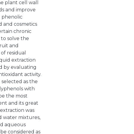
 plant cell wall
nds and improve
d phenolic
od and cosmetics
ertain chronic
 to solve the
ruit and
of residual
quid extraction
d by evaluating
tioxidant activity.
 selected as the
olyphenols with
 be the most
nt and its great
 extraction was
d water mixtures,
ted aqueous
 be considered as