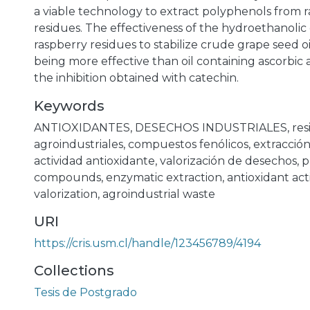
a viable technology to extract polyphenols from 
residues. The effectiveness of the hydroethanolic 
raspberry residues to stabilize crude grape seed o
being more effective than oil containing ascorbic a
the inhibition obtained with catechin.
Keywords
ANTIOXIDANTES
,
DESECHOS INDUSTRIALES
,
res
agroindustriales
,
compuestos fenólicos
,
extracció
actividad antioxidante
,
valorización de desechos
,
p
compounds
,
enzymatic extraction
,
antioxidant acti
valorization
,
agroindustrial waste
URI
https://cris.usm.cl/handle/123456789/4194
Collections
Tesis de Postgrado