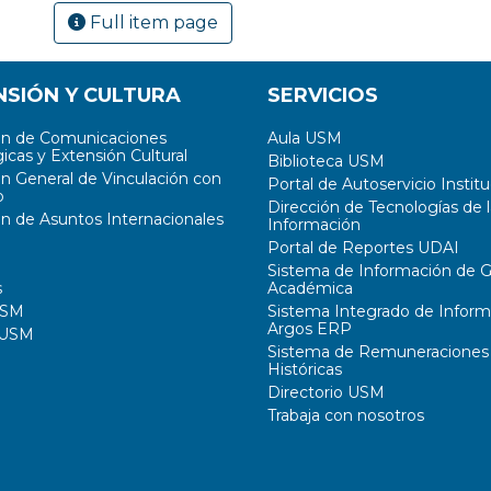
Full item page
NSIÓN Y CULTURA
SERVICIOS
ón de Comunicaciones
Aula USM
icas y Extensión Cultural
Biblioteca USM
ón General de Vinculación con
Portal de Autoservicio Institu
o
Dirección de Tecnologías de l
ón de Asuntos Internacionales
Información
Portal de Reportes UDAI
Sistema de Información de G
s
Académica
USM
Sistema Integrado de Inform
Argos ERP
 USM
Sistema de Remuneraciones
Históricas
Directorio USM
Trabaja con nosotros