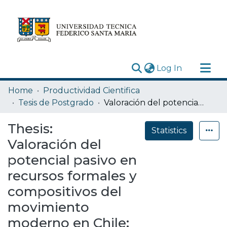
(current)
Log In
Research Outputs
Home
Productividad Cientifica
Statistics
Tesis de Postgrado
Valoración del potencial pasivo en recursos formales y compositivos del movimiento moderno en Chile: Estudio crítico del edificio Facultad de Ciencias del Mar
Acerca de
Thesis:
Statistics
Depósito
Valoración del
potencial pasivo en
recursos formales y
compositivos del
movimiento
moderno en Chile: