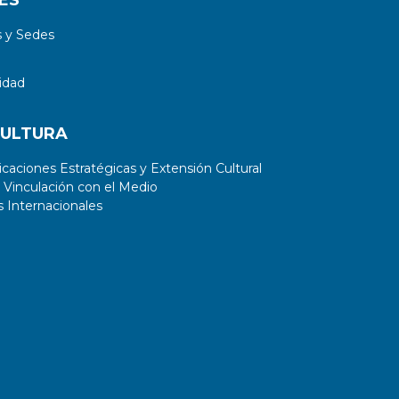
ES
 y Sedes
idad
CULTURA
aciones Estratégicas y Extensión Cultural
 Vinculación con el Medio
 Internacionales