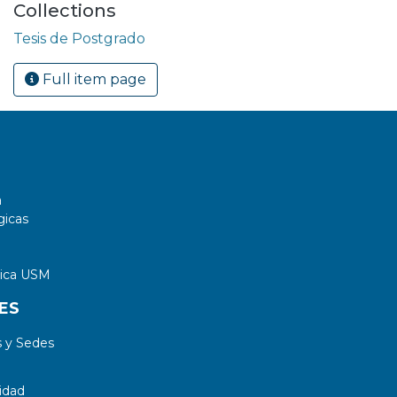
Collections
Tesis de Postgrado
Full item page
a
gicas
tica USM
ES
 y Sedes
idad