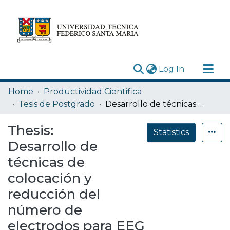
(current)
Log In
Research Outputs
Home
Productividad Cientifica
Statistics
Tesis de Postgrado
Desarrollo de técnicas de colocación y reducción del número de electrodos para EEG basado en GSP
Acerca de
Thesis:
Statistics
Depósito
Desarrollo de
técnicas de
colocación y
reducción del
número de
electrodos para EEG