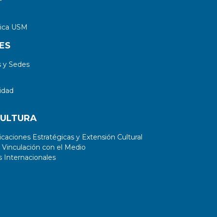
tica USM
ES
 y Sedes
idad
CULTURA
aciones Estratégicas y Extensión Cultural
 Vinculación con el Medio
 Internacionales