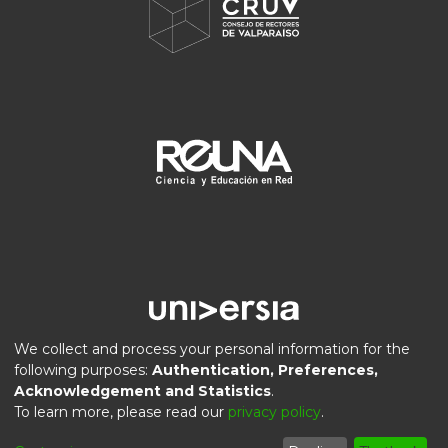
We collect and process your personal information for the
following purposes:
Authentication, Preferences,
Acknowledgement and Statistics
.
DSpace software
copyright © 2002-2026
LYRASIS
To learn more, please read our
privacy policy
.
Privacy
End User
Send
Cookie