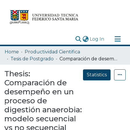
(current)
Log In
Research Outputs
Home
Productividad Cientifica
Statistics
Tesis de Postgrado
Comparación de desempeño en un proceso de digestión anaerobia: modelo secuencial vs no secuencial
Acerca de
Thesis:
Statistics
Depósito
Comparación de
desempeño en un
proceso de
digestión anaerobia:
modelo secuencial
vs no secuencial