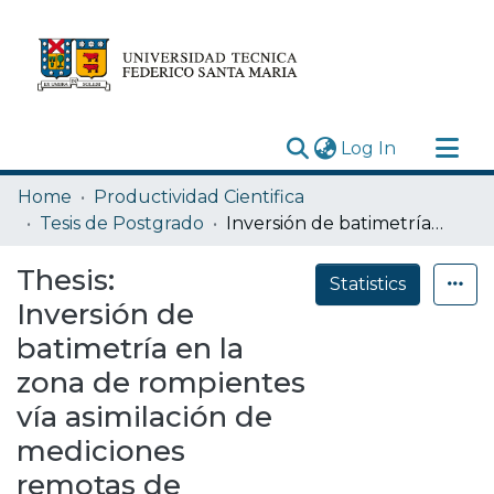
(current)
Log In
Research Outputs
Home
Productividad Cientifica
Statistics
Tesis de Postgrado
Inversión de batimetría en la zona de rompientes vía asimilación de mediciones remotas de disipación de energía por rotura del oleaje
Acerca de
Thesis:
Statistics
Depósito
Inversión de
batimetría en la
zona de rompientes
vía asimilación de
mediciones
remotas de