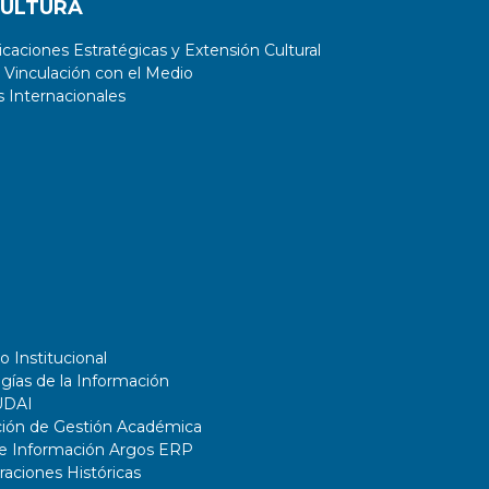
CULTURA
aciones Estratégicas y Extensión Cultural
 Vinculación con el Medio
 Internacionales
o Institucional
gías de la Información
UDAI
ción de Gestión Académica
de Información Argos ERP
ciones Históricas